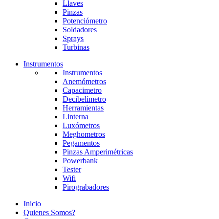
Llaves
Pinzas
Potenciómetro
Soldadores
Sprays
Turbinas
Instrumentos
Instrumentos
Anemómetros
Capacimetro
Decibelímetro
Herramientas
Linterna
Luxómetros
Meghometros
Pegamentos
Pinzas Amperimétricas
Powerbank
Tester
Wifi
Pirograbadores
Inicio
Quienes Somos?