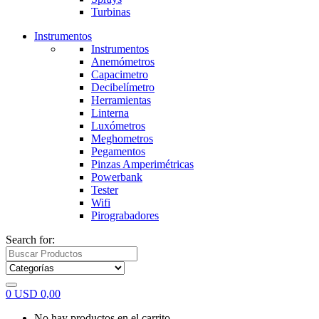
Turbinas
Instrumentos
Instrumentos
Anemómetros
Capacimetro
Decibelímetro
Herramientas
Linterna
Luxómetros
Meghometros
Pegamentos
Pinzas Amperimétricas
Powerbank
Tester
Wifi
Pirograbadores
Search for:
0
USD
0,00
No hay productos en el carrito.