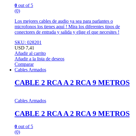
0
out of 5
(0)
Los mejores cables de audio ya sea para parlantes o
microfonos los tienes aquí ! Mira los diferentes tipos de
conectores de entrada y salida y elige el que necesites !
SKU: 028201
USD
7,41
Añadir al carrito
Añadir a la lista de deseos
Comparar
Cables Armados
CABLE 2 RCA A 2 RCA 9 METROS
Cables Armados
CABLE 2 RCA A 2 RCA 9 METROS
0
out of 5
(0)