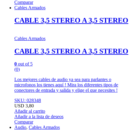
Comparar
Cables Armados
CABLE 3,5 STEREO A 3,5 STEREO
Cables Armados
CABLE 3,5 STEREO A 3,5 STEREO
0
out of 5
(0)
Los mejores cables de audio ya sea para parlantes o
microfonos los tienes aquí ! Mira los diferentes tipos de
conectores de entrada y salida y elige el que necesites !
SKU: 028348
USD
3,80
Añadir al carrito
Añadir a la lista de deseos
Comparar
Audio
,
Cables Armados