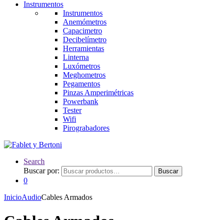
Instrumentos
Instrumentos
Anemómetros
Capacimetro
Decibelímetro
Herramientas
Linterna
Luxómetros
Meghometros
Pegamentos
Pinzas Amperimétricas
Powerbank
Tester
Wifi
Pirograbadores
Search
Buscar por:
Buscar
0
Inicio
Audio
Cables Armados