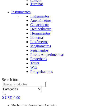
Turbinas
Instrumentos
Instrumentos
Anemómetros
Capacimetro
Decibelímetro
Herramientas
Linterna
Luxómetros
Meghometros
Pegamentos
Pinzas Amperimétricas
Powerbank
Tester
Wifi
Pirograbadores
Search for:
0
USD
0,00
No hay productos en el carrito.