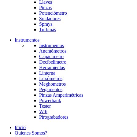
Llaves
Pinzas
Potenciómetro
Soldadores
Sprays
Turbinas
Instrumentos
Instrumentos
Anemómetros
Capacimetro
Decibelímetro
Herramientas
Linterna
Luxómetros
Meghometros
Pegamentos
Pinzas Amperimétricas
Powerbank
Tester
Wifi
Pirograbadores
Inicio
Quienes Somos?