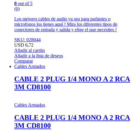
0
out of 5
(0)
Los mejores cables de audio ya sea para parlantes o
microfonos los tienes aquí ! Mira los diferentes tipos de
conectores de entrada y salida y elige el que necesites !
SKU: 028044
USD
6,72
Añadir al carrito
Añadir a la lista de deseos
Comparar
Cables Armados
CABLE 2 PLUG 1/4 MONO A 2 RCA
3M CD8100
Cables Armados
CABLE 2 PLUG 1/4 MONO A 2 RCA
3M CD8100