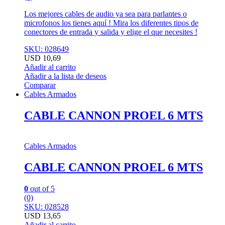
Los mejores cables de audio ya sea para parlantes o
microfonos los tienes aquí ! Mira los diferentes tipos de
conectores de entrada y salida y elige el que necesites !
SKU: 028649
USD
10,69
Añadir al carrito
Añadir a la lista de deseos
Comparar
Cables Armados
CABLE CANNON PROEL 6 MTS
Cables Armados
CABLE CANNON PROEL 6 MTS
0
out of 5
(0)
SKU: 028528
USD
13,65
Añadir al carrito