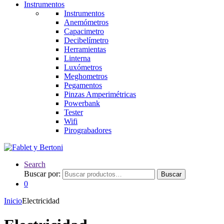
Instrumentos
Instrumentos
Anemómetros
Capacimetro
Decibelímetro
Herramientas
Linterna
Luxómetros
Meghometros
Pegamentos
Pinzas Amperimétricas
Powerbank
Tester
Wifi
Pirograbadores
Search
Buscar por:
Buscar
0
Inicio
Electricidad