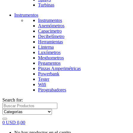
Turbinas
Instrumentos
Instrumentos
Anemómetros
Capacimetro
Decibelímetro
Herramientas
Linterna
Luxómetros
Meghometros
Pegamentos
Pinzas Amperimétricas
Powerbank
Tester
Wifi
Pirograbadores
Search for:
0
USD
0,00
No hay productos en el carrito.