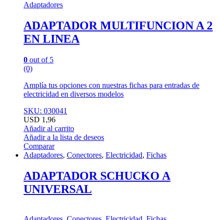
Adaptadores
ADAPTADOR MULTIFUNCION A 2
EN LINEA
0
out of 5
(0)
Amplía tus opciones con nuestras fichas para entradas de
electricidad en diversos modelos
SKU: 030041
USD
1,96
Añadir al carrito
Añadir a la lista de deseos
Comparar
Adaptadores
,
Conectores
,
Electricidad
,
Fichas
ADAPTADOR SCHUCKO A
UNIVERSAL
Adaptadores
,
Conectores
,
Electricidad
,
Fichas