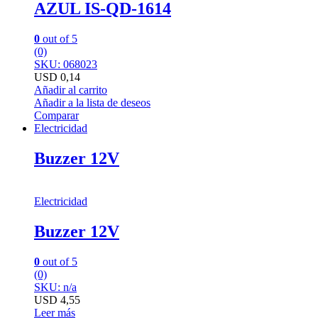
AZUL IS-QD-1614
0
out of 5
(0)
SKU: 068023
USD
0,14
Añadir al carrito
Añadir a la lista de deseos
Comparar
Electricidad
Buzzer 12V
Electricidad
Buzzer 12V
0
out of 5
(0)
SKU: n/a
USD
4,55
Leer más