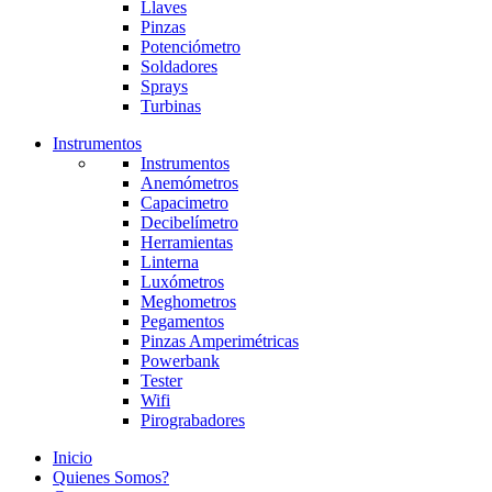
Llaves
Pinzas
Potenciómetro
Soldadores
Sprays
Turbinas
Instrumentos
Instrumentos
Anemómetros
Capacimetro
Decibelímetro
Herramientas
Linterna
Luxómetros
Meghometros
Pegamentos
Pinzas Amperimétricas
Powerbank
Tester
Wifi
Pirograbadores
Inicio
Quienes Somos?