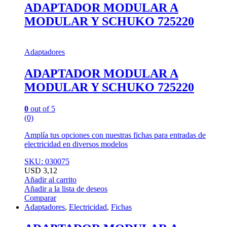
ADAPTADOR MODULAR A
MODULAR Y SCHUKO 725220
Adaptadores
ADAPTADOR MODULAR A
MODULAR Y SCHUKO 725220
0
out of 5
(0)
Amplía tus opciones con nuestras fichas para entradas de
electricidad en diversos modelos
SKU: 030075
USD
3,12
Añadir al carrito
Añadir a la lista de deseos
Comparar
Adaptadores
,
Electricidad
,
Fichas