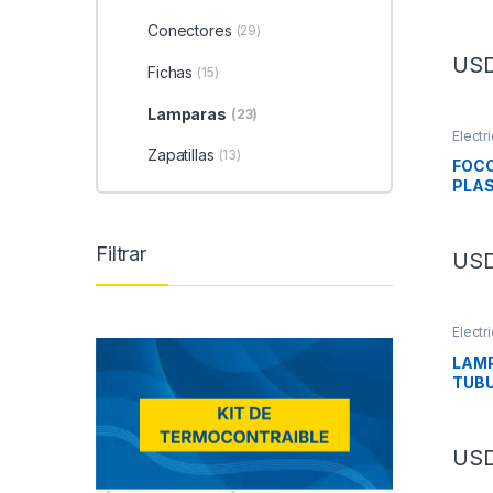
SL6
Conectores
(29)
US
Fichas
(15)
Lamparas
(23)
Electr
Zapatillas
(13)
FOCO
PLA
VERD
Filtrar
US
Electr
LAMP
TUBU
US