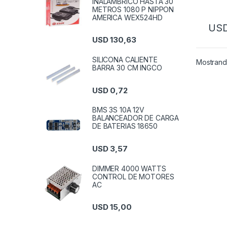
INALAMBRICO HASTA 30
NAR
METROS 1080 P NIPPON
AMERICA WEX524HD
US
USD
130,63
SILICONA CALIENTE
Mostrand
BARRA 30 CM INGCO
USD
0,72
BMS 3S 10A 12V
BALANCEADOR DE CARGA
DE BATERIAS 18650
USD
3,57
DIMMER 4000 WATTS
CONTROL DE MOTORES
AC
USD
15,00