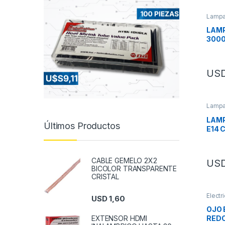
Lampa
LAMP
3000
LBF7
US
Lampa
LAMP
Últimos Productos
E14 
CABLE GEMELO 2X2
US
BICOLOR TRANSPARENTE
CRISTAL
Electr
USD
1,60
OJO 
EXTENSOR HDMI
RED