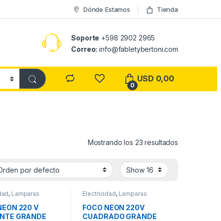
Dónde Estamos
Tienda
Soporte
+598 2902 2965
Correo:
info@fabletybertoni.com
USD
0,00
0
Mostrando los 23 resultados
idad
,
Lamparas
Electricidad
,
Lamparas
NEON 220 V
FOCO NEON 220V
NTE GRANDE
CUADRADO GRANDE