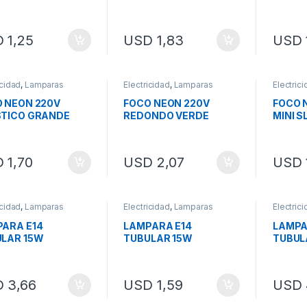
07
(IMAGEN ILUSTRATIVA)
SL608
D
1,25
USD
1,83
USD
icidad
,
Lamparas
Electricidad
,
Lamparas
Electric
 NEON 220V
FOCO NEON 220V
FOCO 
STICO GRANDE
REDONDO VERDE
MINI S
E SL611
(IMAGEN ILUSTRATIVA)
D
1,70
USD
2,07
USD
icidad
,
Lamparas
Electricidad
,
Lamparas
Electric
ARA E14
LAMPARA E14
LAMPA
LAR 15W
TUBULAR 15W
TUBUL
HELADERA
D
3,66
USD
1,59
USD