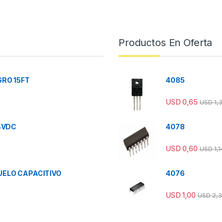
Productos En Oferta
RO 15FT
4085
USD
0,65
USD
1,
4VDC
4078
USD
0,60
USD
1,1
ELO CAPACITIVO
4076
USD
1,00
USD
2,3