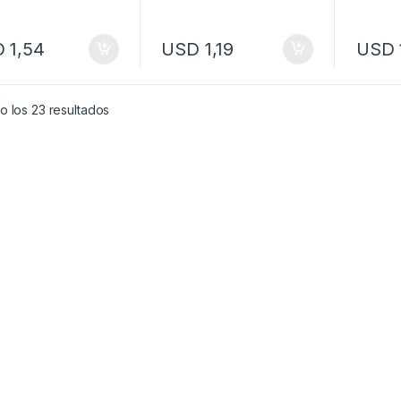
ANJA SL397A
(IMAGEN ILUSTRATIVA)
SL397
D
1,54
USD
1,19
USD
o los 23 resultados