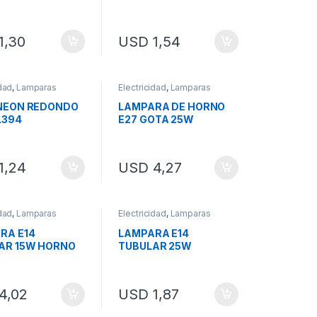
AMARILLO SL610
1,30
USD
1,54
idad
,
Lamparas
Electricidad
,
Lamparas
NEON REDONDO
LAMPARA DE HORNO
L394
E27 GOTA 25W
1,24
USD
4,27
idad
,
Lamparas
Electricidad
,
Lamparas
RA E14
LAMPARA E14
AR 15W HORNO
TUBULAR 25W
4,02
USD
1,87