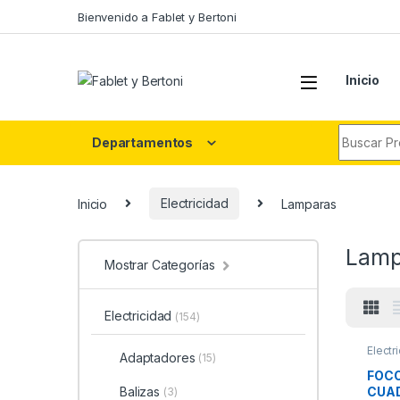
Skip to navigation
Skip to content
Bienvenido a Fablet y Bertoni
Inicio
Search fo
Departamentos
Inicio
Electricidad
Lamparas
Lamp
Mostrar Categorías
Electricidad
(154)
Electr
Adaptadores
(15)
FOCO
CUA
Balizas
(3)