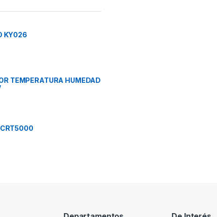
O KY026
OR TEMPERATURA HUMEDAD
V
TCRT5000
Departamentos
De Interés