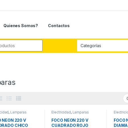
Quienes Somos?
Contactos
r:
aras
icidad
,
Lamparas
Electricidad
,
Lamparas
Electric
 NEON 220 V
FOCO NEON 220 V
FOCO 
DRADO CHICO
CUADRADO ROJO
DIAMA