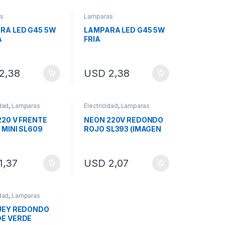
s
Lamparas
RA LED G45 5W
LAMPARA LED G45 5W
A
FRIA
2,38
USD
2,38
idad
,
Lamparas
Electricidad
,
Lamparas
220 V FRENTE
NEON 220V REDONDO
 MINI SL609
ROJO SL393 (IMAGEN
ILUSTRATIVA)
1,37
USD
2,07
idad
,
Lamparas
UEY REDONDO
E VERDE