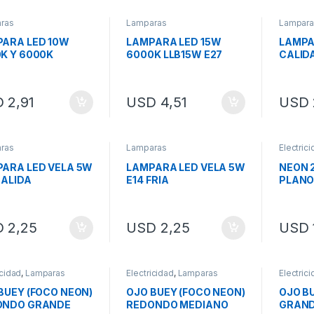
ras
Lamparas
Lampara
ARA LED 10W
LAMPARA LED 15W
LAMPA
K Y 6000K
6000K LLB15W E27
CALID
010
D
2,91
USD
4,51
USD
ras
Lamparas
Electric
ARA LED VELA 5W
LAMPARA LED VELA 5W
NEON 
CALIDA
E14 FRIA
PLANO
D
2,25
USD
2,25
USD
icidad
,
Lamparas
Electricidad
,
Lamparas
Electric
BUEY (FOCO NEON)
OJO BUEY (FOCO NEON)
OJO B
ONDO GRANDE
REDONDO MEDIANO
GRAND