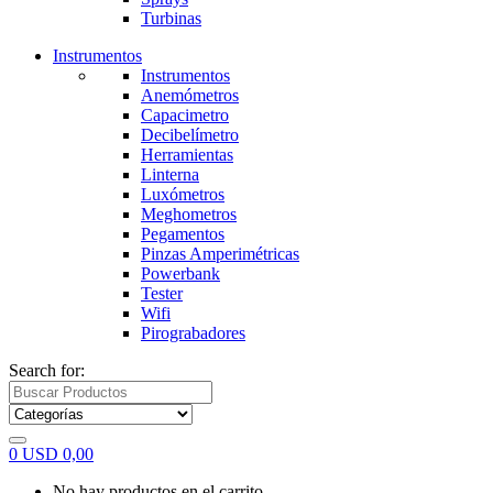
Turbinas
Instrumentos
Instrumentos
Anemómetros
Capacimetro
Decibelímetro
Herramientas
Linterna
Luxómetros
Meghometros
Pegamentos
Pinzas Amperimétricas
Powerbank
Tester
Wifi
Pirograbadores
Search for:
0
USD
0,00
No hay productos en el carrito.