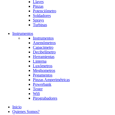
Llaves
Pinzas
Potenciómetro
Soldadores
Sprays
Turbinas
Instrumentos
Instrumentos
Anemómetros
Capacimetro
Decibelímetro
Herramientas
Linterna
Luxómetros
Meghometros
Pegamentos
Pinzas Amperimétricas
Powerbank
Tester
Wifi
Pirograbadores
Inicio
Quienes Somos?