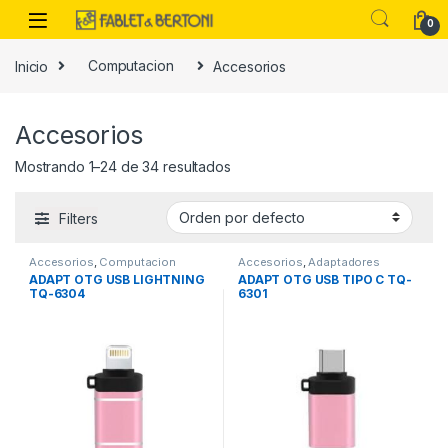
Skip to navigation
Skip to content
0
Inicio
Computacion
Accesorios
es
Accesorios
Mostrando 1–24 de 34 resultados
Filters
Accesorios
,
Computacion
Accesorios
,
Adaptadores
ADAPT OTG USB LIGHTNING
ADAPT OTG USB TIPO C TQ-
TQ-6304
6301