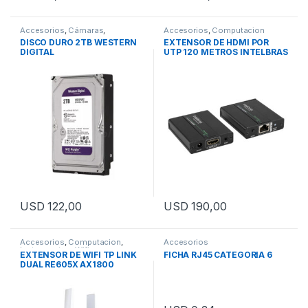
Accesorios
,
Cámaras
,
Accesorios
,
Computacion
Computacion
,
Seguridad
DISCO DURO 2TB WESTERN
EXTENSOR DE HDMI POR
DIGITAL
UTP 120 METROS INTELBRAS
VEX3120
USD
122,00
USD
190,00
Accesorios
,
Computacion
,
Accesorios
Instrumentos
,
Wifi
EXTENSOR DE WIFI TP LINK
FICHA RJ45 CATEGORIA 6
DUAL RE605X AX1800