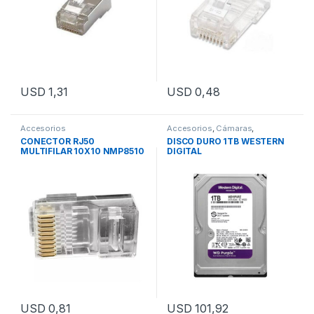
USD
1,31
USD
0,48
Accesorios
Accesorios
,
Cámaras
,
Computacion
,
Seguridad
CONECTOR RJ50
DISCO DURO 1TB WESTERN
MULTIFILAR 10X10 NMP8510
DIGITAL
USD
0,81
USD
101,92