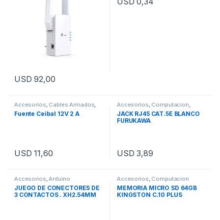
USD
0,34
USD
92,00
Accesorios
,
Cables Armados
,
Accesorios
,
Computacion
,
Computacion
,
Fuentes
,
Fichas
,
Wifi
Fuente Ceibal 12V 2 A
JACK RJ45 CAT.5E BLANCO
Uncategorized
FURUKAWA
USD
11,60
USD
3,89
Accesorios
,
Arduino
Accesorios
,
Computacion
Compatible
,
Cables
,
JUEGO DE CONECTORES DE
MEMORIA MICRO SD 64GB
Conectores de Audio
,
3 CONTACTOS . XH2.54MM
KINGSTON C.10 PLUS
Destacado
,
Electronica
,
Mejor
valorados
,
Uncategorized
10 CM PACK DE 5 UNIDADES