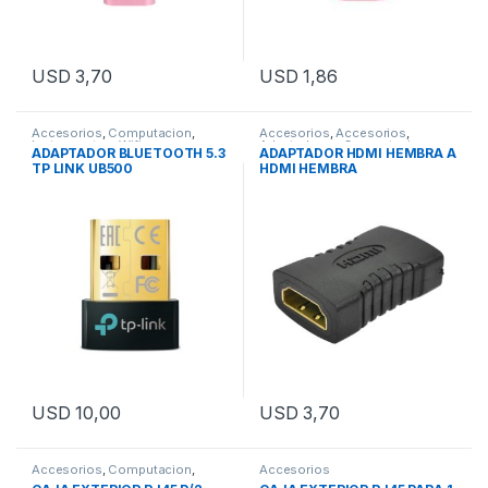
USD
3,70
USD
1,86
Accesorios
,
Computacion
,
Accesorios
,
Accesorios
,
Instrumentos
,
Wifi
Adaptadores
,
Computacion
,
ADAPTADOR BLUETOOTH 5.3
ADAPTADOR HDMI HEMBRA A
Fichas
,
TV
TP LINK UB500
HDMI HEMBRA
USD
10,00
USD
3,70
Accesorios
,
Computacion
,
Accesorios
Fichas
,
Wifi