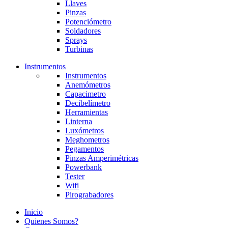
Llaves
Pinzas
Potenciómetro
Soldadores
Sprays
Turbinas
Instrumentos
Instrumentos
Anemómetros
Capacimetro
Decibelímetro
Herramientas
Linterna
Luxómetros
Meghometros
Pegamentos
Pinzas Amperimétricas
Powerbank
Tester
Wifi
Pirograbadores
Inicio
Quienes Somos?