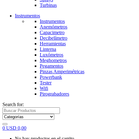
Turbinas
Instrumentos
Instrumentos
Anemómetros
Capacimetro
Decibelímetro
Herramientas
Linterna
Luxómetros
Meghometros
Pegamentos
Pinzas Amperimétricas
Powerbank
Tester
Wifi
Pirograbadores
Search for:
0
USD
0,00
No hay productos en el carrito.