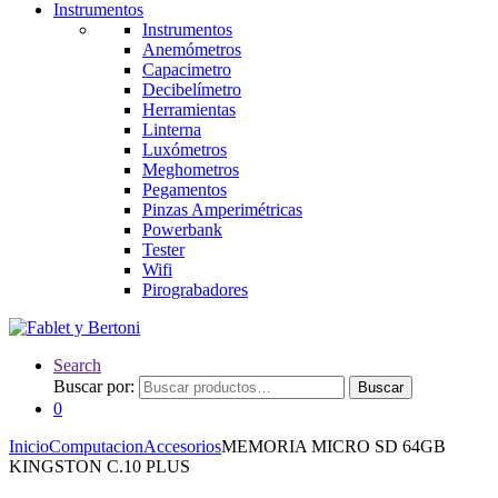
Instrumentos
Instrumentos
Anemómetros
Capacimetro
Decibelímetro
Herramientas
Linterna
Luxómetros
Meghometros
Pegamentos
Pinzas Amperimétricas
Powerbank
Tester
Wifi
Pirograbadores
Search
Buscar por:
Buscar
0
Inicio
Computacion
Accesorios
MEMORIA MICRO SD 64GB
KINGSTON C.10 PLUS