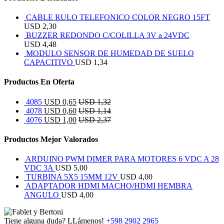
CABLE RULO TELEFONICO COLOR NEGRO 15FT
USD
2,30
BUZZER REDONDO C/COLILLA 3V a 24VDC
USD
4,48
MODULO SENSOR DE HUMEDAD DE SUELO
CAPACITIVO
USD
1,34
Productos En Oferta
4085
USD
0,65
USD
1,32
4078
USD
0,60
USD
1,14
4076
USD
1,00
USD
2,37
Productos Mejor Valorados
ARDUINO PWM DIMER PARA MOTORES 6 VDC A 28
VDC 3A
USD
5,00
TURBINA 5X5 15MM 12V
USD
4,00
ADAPTADOR HDMI MACHO/HDMI HEMBRA
ANGULO
USD
4,00
Tiene alguna duda? LLámenos!
+598 2902 2965