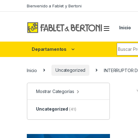
Skip to navigation
Skip to content
Bienvenido a Fablet y Bertoni
Inicio
Search fo
Departamentos
Inicio
Uncategorized
INTERRUPTOR DE
Mostrar Categorías
Uncategorized
(41)