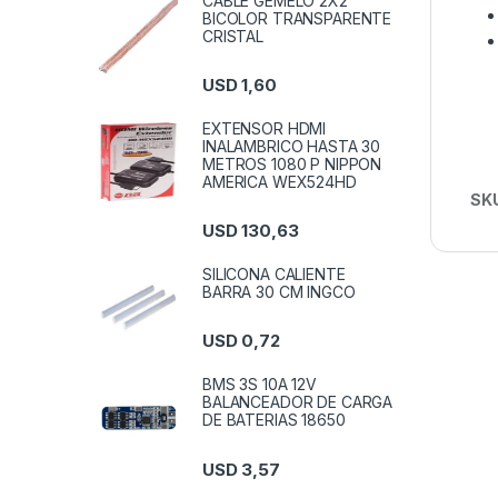
CABLE GEMELO 2X2
BICOLOR TRANSPARENTE
CRISTAL
USD
1,60
EXTENSOR HDMI
INALAMBRICO HASTA 30
METROS 1080 P NIPPON
AMERICA WEX524HD
SK
USD
130,63
SILICONA CALIENTE
BARRA 30 CM INGCO
USD
0,72
BMS 3S 10A 12V
BALANCEADOR DE CARGA
DE BATERIAS 18650
USD
3,57