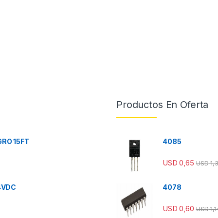
Productos En Oferta
RO 15FT
4085
USD
0,65
USD
1,
4VDC
4078
USD
0,60
USD
1,1