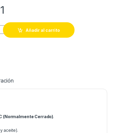
1
IMITE ME-8169 quantity
Añadir al carrito
ración
NC (Normalmente Cerrado)
.
.
y aceite).