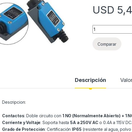
USD
5,4
INTERRUPTOR DE L
Comparar
Descripción
Valo
Descripcion:
Contactos
: Doble circuito con
1 NO (Normalmente Abierto) + 1 
Corriente y Voltaje
: Soporta hasta
5A a 250V AC
o 0.4A a 115V DC
Grado de Protección
: Certificación
IP65
(resistente al agua, polvo 