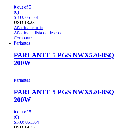
0
out of 5
(0)
SKU: 051161
USD
18,23
Añadir al carrito
Añadir a la lista de deseos
Comparar
Parlantes
PARLANTE 5 PGS NWX520-8SQ
200W
Parlantes
PARLANTE 5 PGS NWX520-8SQ
200W
0
out of 5
(0)
SKU: 051164
USD
19,75