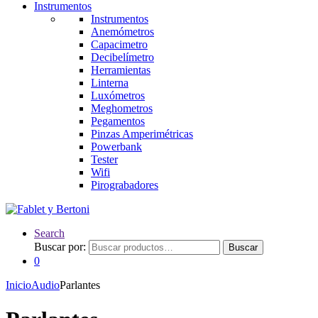
Instrumentos
Instrumentos
Anemómetros
Capacimetro
Decibelímetro
Herramientas
Linterna
Luxómetros
Meghometros
Pegamentos
Pinzas Amperimétricas
Powerbank
Tester
Wifi
Pirograbadores
Search
Buscar por:
Buscar
0
Inicio
Audio
Parlantes