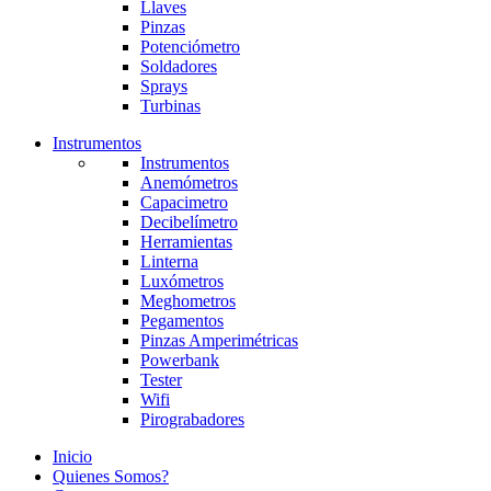
Llaves
Pinzas
Potenciómetro
Soldadores
Sprays
Turbinas
Instrumentos
Instrumentos
Anemómetros
Capacimetro
Decibelímetro
Herramientas
Linterna
Luxómetros
Meghometros
Pegamentos
Pinzas Amperimétricas
Powerbank
Tester
Wifi
Pirograbadores
Inicio
Quienes Somos?