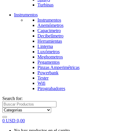
Turbinas
Instrumentos
Instrumentos
Anemómetros
Capacimetro
Decibelímetro
Herramientas
Linterna
Luxómetros
Meghometros
Pegamentos
Pinzas Amperimétricas
Powerbank
Tester
Wifi
Pirograbadores
Search for:
0
USD
0,00
No hay productos en el carrito.