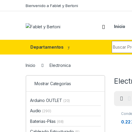
Skip to navigation
Skip to content
Bienvenido a Fablet y Bertoni
Inicio
Search fo
Departamentos
Inicio
Electronica
Elect
Mostrar Categorías
Arduino OUTLET
(20)
Audio
(290)
Conde
Baterias-Pilas
(68)
0.22
Cableado Estructurado
(5)