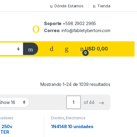
Dónde Estamos
Tienda
Soporte
+598 2902 2965
Correo:
info@fabletybertoni.com
USD
0,00
0
Mostrando 1–24 de 1039 resultados
→
of 44
sadores
Diodos
,
Electronica
X 250v
1N4148 10 unidades
STER