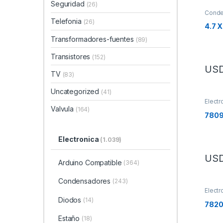
Seguridad
(26)
Conde
Telefonia
(26)
4.7 
Transformadores-fuentes
(89)
Transistores
(152)
US
TV
(83)
Uncategorized
(41)
Electr
Semic
Valvula
(164)
780
Electronica
(1.039)
US
Arduino Compatible
(364)
Condensadores
(243)
Electr
Semic
Diodos
(14)
Transi
782
Estaño
(18)