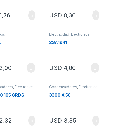
1,76
USD
0,30
ica
,
Electricidad
,
Electronica
,
ductores
,
Transistores
ores
5
2SA1941
2,00
USD
4,60
sadores
,
Electronica
Condensadores
,
Electronica
50 105 GRDS
3300 X 50
2,32
USD
3,35