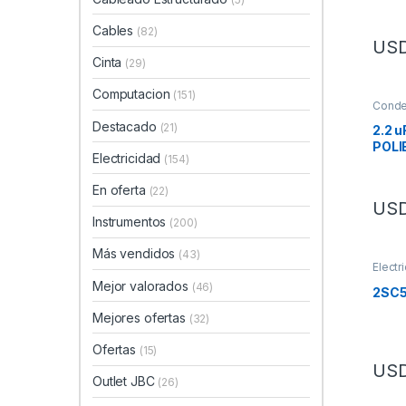
Cables
(82)
US
Cinta
(29)
Computacion
(151)
Conde
Destacado
(21)
2.2 u
POLI
Electricidad
(154)
En oferta
(22)
US
Instrumentos
(200)
Más vendidos
(43)
Electr
Transi
Mejor valorados
(46)
2SC5
Mejores ofertas
(32)
Ofertas
(15)
US
Outlet JBC
(26)