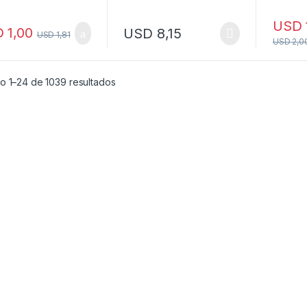
USD
D
1,00
USD
8,15
USD
1,81
USD
2,0
o 1–24 de 1039 resultados