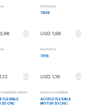
ica
,
Electronica
,
ductores
Semiconductores
7808
0,96
USD
1,66
ica
,
Electronica
,
ductores
Semiconductores
7818
1,13
USD
1,19
 Compatible
,
Arduino
Arduino Compatible
T
E FLEXIBLE
ACOPLE FLEXIBLE
 3D CNC
MOTOR 3D CNC
x25MM
5x5x25MM