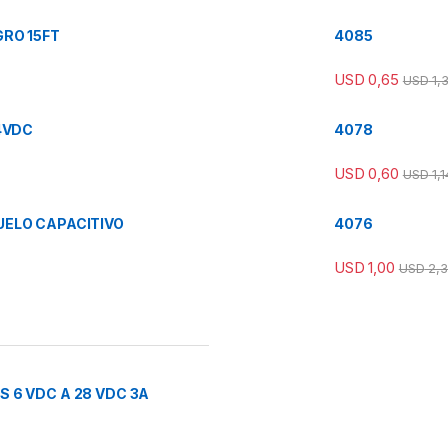
RO 15FT
4085
USD
0,65
USD
1,
4VDC
4078
USD
0,60
USD
1,1
ELO CAPACITIVO
4076
USD
1,00
USD
2,3
 6 VDC A 28 VDC 3A