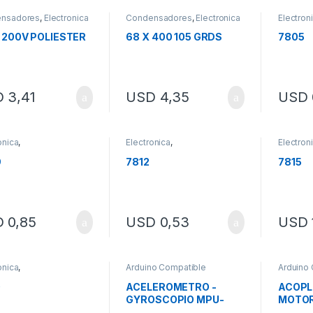
nsadores
,
Electronica
Condensadores
,
Electronica
Electron
Semicon
X 200V POLIESTER
68 X 400 105 GRDS
7805
D
3,41
USD
4,35
USD
onica
,
Electronica
,
Electron
onductores
Semiconductores
Semicon
9
7812
7815
D
0,85
USD
0,53
USD
onica
,
Arduino Compatible
Arduino
onductores
,
OUTLE
stores
0
ACELEROMETRO -
ACOPL
GYROSCOPIO MPU-
MOTOR
6050 GY521
10x10