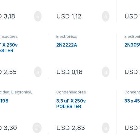
D
3,18
USD
1,12
USD
nsadores
Electronica
,
Electron
Semiconductores
Semicon
Transist
F X 250v
2N2222A
2N305
ESTER
D
2,55
USD
0,18
USD
icidad
,
Electronica
,
Condensadores
Conden
stores
198
3.3 uF X 250v
33 x 4
POLIESTER
D
3,30
USD
2,83
USD