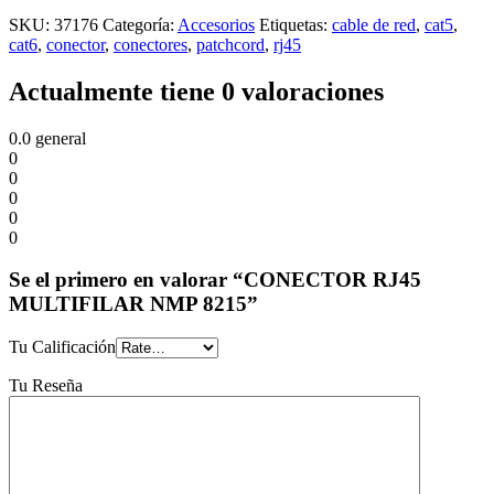
SKU:
37176
Categoría:
Accesorios
Etiquetas:
cable de red
,
cat5
,
cat6
,
conector
,
conectores
,
patchcord
,
rj45
Actualmente tiene 0 valoraciones
0.0
general
0
0
0
0
0
Se el primero en valorar “CONECTOR RJ45
MULTIFILAR NMP 8215”
Tu Calificación
Tu Reseña