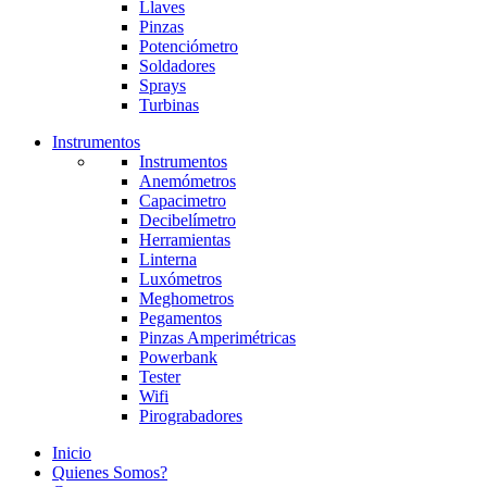
Llaves
Pinzas
Potenciómetro
Soldadores
Sprays
Turbinas
Instrumentos
Instrumentos
Anemómetros
Capacimetro
Decibelímetro
Herramientas
Linterna
Luxómetros
Meghometros
Pegamentos
Pinzas Amperimétricas
Powerbank
Tester
Wifi
Pirograbadores
Inicio
Quienes Somos?