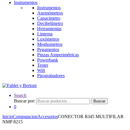
Instrumentos
Instrumentos
Anemómetros
Capacimetro
Decibelímetro
Herramientas
Linterna
Luxómetros
Meghometros
Pegamentos
Pinzas Amperimétricas
Powerbank
Tester
Wifi
Pirograbadores
Search
Buscar por:
Buscar
0
Inicio
Computacion
Accesorios
CONECTOR RJ45 MULTIFILAR
NMP 8215