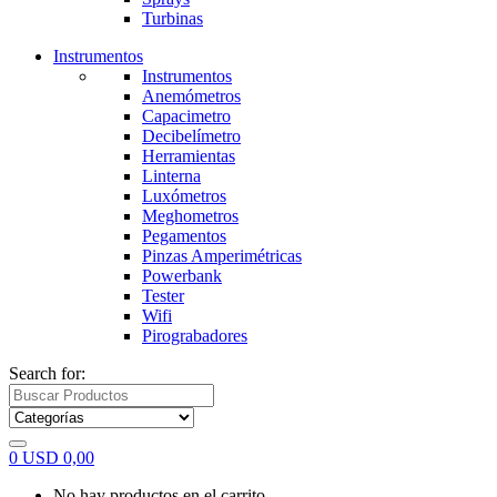
Turbinas
Instrumentos
Instrumentos
Anemómetros
Capacimetro
Decibelímetro
Herramientas
Linterna
Luxómetros
Meghometros
Pegamentos
Pinzas Amperimétricas
Powerbank
Tester
Wifi
Pirograbadores
Search for:
0
USD
0,00
No hay productos en el carrito.