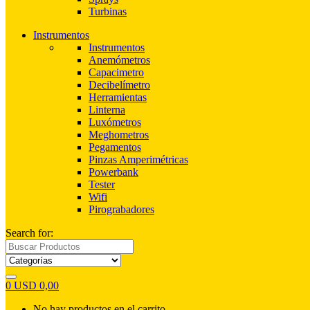
Turbinas
Instrumentos
Instrumentos
Anemómetros
Capacimetro
Decibelímetro
Herramientas
Linterna
Luxómetros
Meghometros
Pegamentos
Pinzas Amperimétricas
Powerbank
Tester
Wifi
Pirograbadores
Search for:
0
USD
0,00
No hay productos en el carrito.