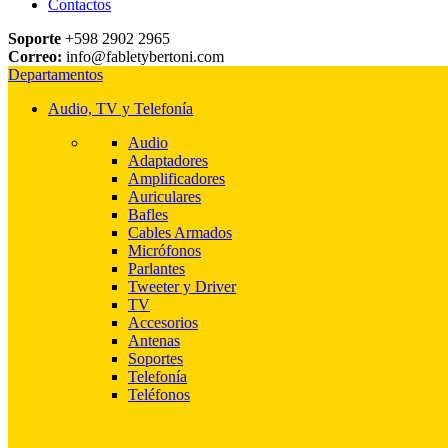
Contactos
Soporte
+598 2902 2965
Correo:
info@fabletybertoni.com
Departamentos
Audio, TV y Telefonía
Audio
Adaptadores
Amplificadores
Auriculares
Bafles
Cables Armados
Micrófonos
Parlantes
Tweeter y Driver
TV
Accesorios
Antenas
Soportes
Telefonía
Teléfonos