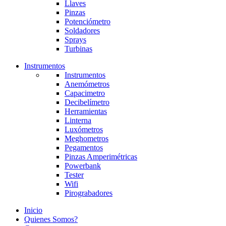
Llaves
Pinzas
Potenciómetro
Soldadores
Sprays
Turbinas
Instrumentos
Instrumentos
Anemómetros
Capacimetro
Decibelímetro
Herramientas
Linterna
Luxómetros
Meghometros
Pegamentos
Pinzas Amperimétricas
Powerbank
Tester
Wifi
Pirograbadores
Inicio
Quienes Somos?