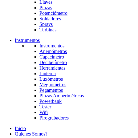
Llaves
Pinzas
Potenciómetro
Soldadores
Sprays
Turbinas
Instrumentos
Instrumentos
Anemómetros
Capacimetro
Decibelímetro
Herramientas
Linterna
Luxómetros
Meghometros
Pegamentos
Pinzas Amperimétricas
Powerbank
Tester
Wifi
Pirograbadores
Inicio
Quienes Somos?