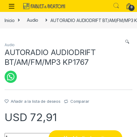
Skip to navigation
Skip to content
0
Inicio
Audio
AUTORADIO AUDIODRIFT BT/AM/FM/MP3 
es
🔍
Audio
AUTORADIO AUDIODRIFT
BT/AM/FM/MP3 KP1767
Añadir a la lista de deseos
Comparar
USD
72,91
AUTORADIO AUDIODRIFT BT/AM/FM/MP3 KP1767 quantity