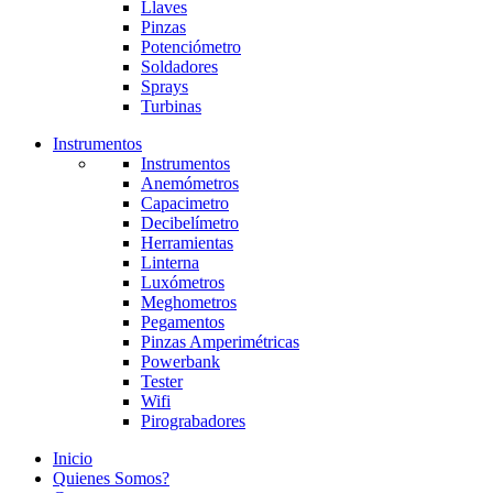
Llaves
Pinzas
Potenciómetro
Soldadores
Sprays
Turbinas
Instrumentos
Instrumentos
Anemómetros
Capacimetro
Decibelímetro
Herramientas
Linterna
Luxómetros
Meghometros
Pegamentos
Pinzas Amperimétricas
Powerbank
Tester
Wifi
Pirograbadores
Inicio
Quienes Somos?