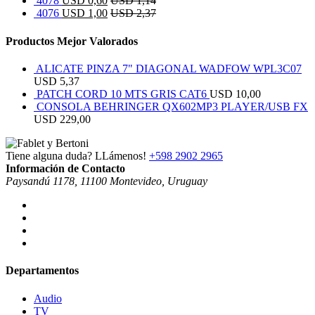
4078
USD
0,60
USD
1,14
4076
USD
1,00
USD
2,37
Productos Mejor Valorados
ALICATE PINZA 7" DIAGONAL WADFOW WPL3C07
USD
5,37
PATCH CORD 10 MTS GRIS CAT6
USD
10,00
CONSOLA BEHRINGER QX602MP3 PLAYER/USB FX
USD
229,00
Tiene alguna duda? LLámenos!
+598 2902 2965
Información de Contacto
Paysandú 1178, 11100 Montevideo, Uruguay
Departamentos
Audio
TV