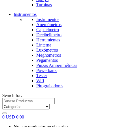
Turbinas
Instrumentos
Instrumentos
Anemómetros
Capacimetro
Decibelímetro
Herramientas
Linterna
Luxómetros
Meghometros
Pegamentos
Pinzas Amperimétricas
Powerbank
Tester
Wifi
Pirograbadores
Search for:
0
USD
0,00
No hay productos en el carrito.