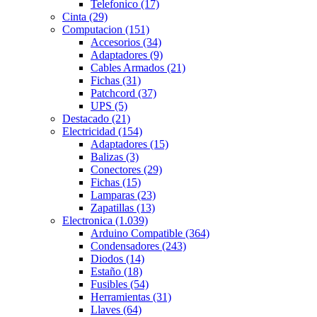
Telefonico
(17)
Cinta
(29)
Computacion
(151)
Accesorios
(34)
Adaptadores
(9)
Cables Armados
(21)
Fichas
(31)
Patchcord
(37)
UPS
(5)
Destacado
(21)
Electricidad
(154)
Adaptadores
(15)
Balizas
(3)
Conectores
(29)
Fichas
(15)
Lamparas
(23)
Zapatillas
(13)
Electronica
(1.039)
Arduino Compatible
(364)
Condensadores
(243)
Diodos
(14)
Estaño
(18)
Fusibles
(54)
Herramientas
(31)
Llaves
(64)