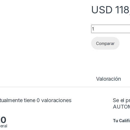
USD
118
TESTER AUTOMOTRI
Comparar
Valoración
tualmente tiene 0 valoraciones
Se el 
AUTOM
.0
Tu Calif
eral