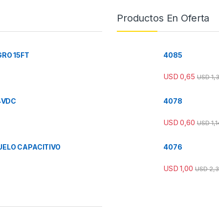
Productos En Oferta
RO 15FT
4085
USD
0,65
USD
1,
4VDC
4078
USD
0,60
USD
1,1
ELO CAPACITIVO
4076
USD
1,00
USD
2,3