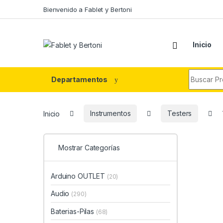
Skip to navigation
Skip to content
Bienvenido a Fablet y Bertoni
Inicio
Search fo
Departamentos
Inicio
Instrumentos
Testers
Mostrar Categorías
Arduino OUTLET
(20)
Audio
(290)
Baterias-Pilas
(68)