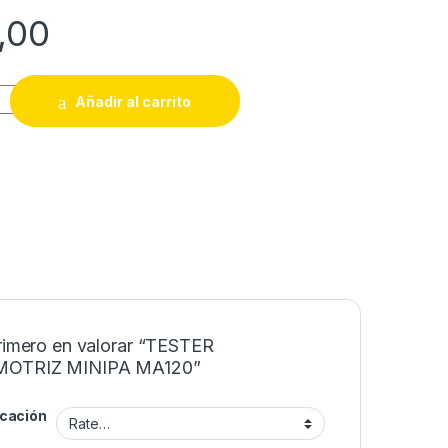
,00
Z MINIPA MA120 quantity
Añadir al carrito
primero en valorar “TESTER
OTRIZ MINIPA MA120”
icación