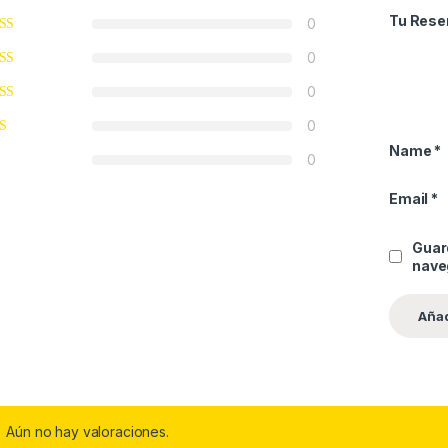
Tu Rese
0
0
0
0
Name
*
0
Email
*
Guar
nave
Aún no hay valoraciones.