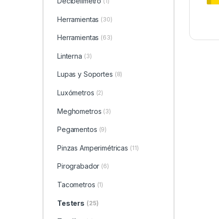
Decibelímetro
(1)
Herramientas
(30)
Herramientas
(63)
Linterna
(3)
Lupas y Soportes
(8)
Luxómetros
(2)
Meghometros
(3)
Pegamentos
(9)
Pinzas Amperimétricas
(11)
Pirograbador
(6)
Tacometros
(1)
Testers
(25)