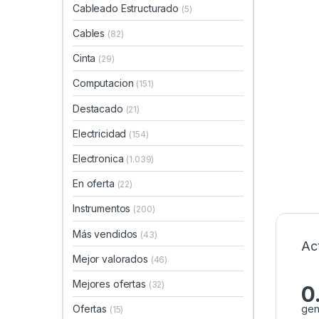
Cableado Estructurado
(5)
Cables
(82)
Cinta
(29)
Computacion
(151)
Destacado
(21)
Electricidad
(154)
Electronica
(1.039)
En oferta
(22)
Instrumentos
(200)
Más vendidos
(43)
Ac
Mejor valorados
(46)
Mejores ofertas
(32)
0
gen
Ofertas
(15)