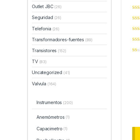
Outlet JBC
(26)
Seguridad
(26)
Telefonia
(26)
Transformadores-fuentes
(89)
Transistores
(152)
TV
(83)
Uncategorized
(41)
Valvula
(164)
Instrumentos
(200)
Anemómetros
(1)
Capacimetro
(1)