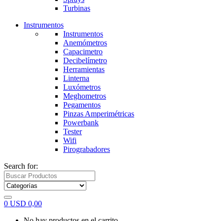
Turbinas
Instrumentos
Instrumentos
Anemómetros
Capacimetro
Decibelímetro
Herramientas
Linterna
Luxómetros
Meghometros
Pegamentos
Pinzas Amperimétricas
Powerbank
Tester
Wifi
Pirograbadores
Search for:
0
USD
0,00
No hay productos en el carrito.