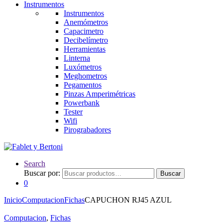
Instrumentos
Instrumentos
Anemómetros
Capacimetro
Decibelímetro
Herramientas
Linterna
Luxómetros
Meghometros
Pegamentos
Pinzas Amperimétricas
Powerbank
Tester
Wifi
Pirograbadores
Search
Buscar por:
Buscar
0
Inicio
Computacion
Fichas
CAPUCHON RJ45 AZUL
Computacion
,
Fichas