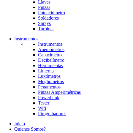
Llaves
Pinzas
Potenciómetro
Soldadores
Sprays
Turbinas
Instrumentos
Instrumentos
Anemómetros
Capacimetro
Decibelímetro
Herramientas
Linterna
Luxómetros
Meghometros
Pegamentos
Pinzas Amperimétricas
Powerbank
Tester
Wifi
Pirograbadores
Inicio
Quienes Somos?