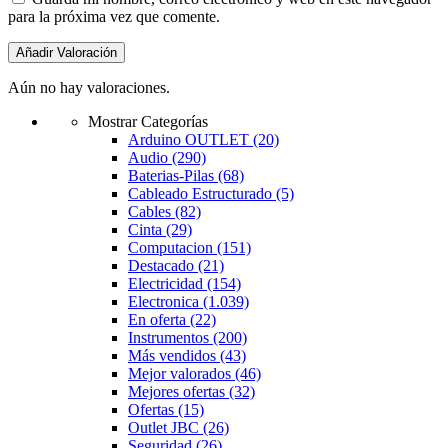
para la próxima vez que comente.
Aún no hay valoraciones.
Mostrar Categorías
Arduino OUTLET
(20)
Audio
(290)
Baterias-Pilas
(68)
Cableado Estructurado
(5)
Cables
(82)
Cinta
(29)
Computacion
(151)
Destacado
(21)
Electricidad
(154)
Electronica
(1.039)
En oferta
(22)
Instrumentos
(200)
Más vendidos
(43)
Mejor valorados
(46)
Mejores ofertas
(32)
Ofertas
(15)
Outlet JBC
(26)
Seguridad
(26)