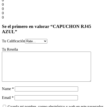
0
0
0
0
0
Se el primero en valorar “CAPUCHON RJ45
AZUL”
Tu Calificación
Tu Reseña
Name
*
Email
*
Guarda mi nombre, correo electrónico y web en este navegador