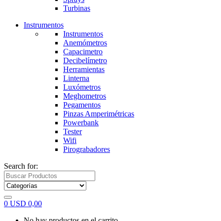
Turbinas
Instrumentos
Instrumentos
Anemómetros
Capacimetro
Decibelímetro
Herramientas
Linterna
Luxómetros
Meghometros
Pegamentos
Pinzas Amperimétricas
Powerbank
Tester
Wifi
Pirograbadores
Search for:
0
USD
0,00
No hay productos en el carrito.