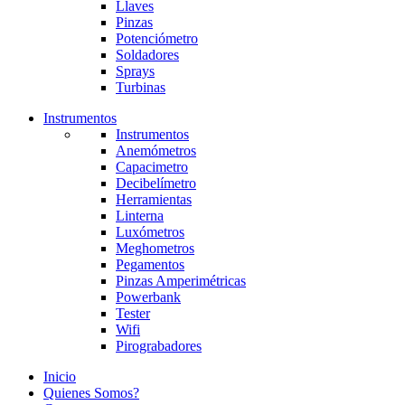
Llaves
Pinzas
Potenciómetro
Soldadores
Sprays
Turbinas
Instrumentos
Instrumentos
Anemómetros
Capacimetro
Decibelímetro
Herramientas
Linterna
Luxómetros
Meghometros
Pegamentos
Pinzas Amperimétricas
Powerbank
Tester
Wifi
Pirograbadores
Inicio
Quienes Somos?