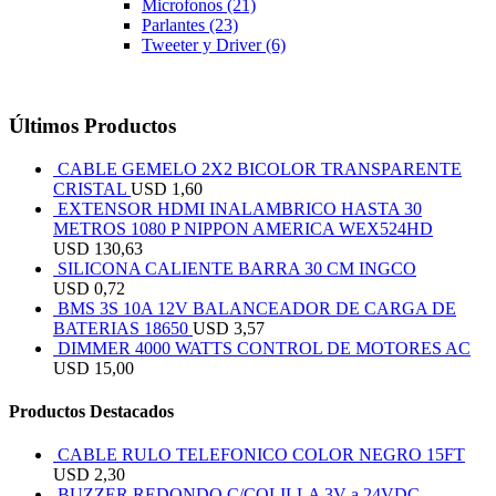
Microfonos
(21)
Parlantes
(23)
Tweeter y Driver
(6)
Últimos Productos
CABLE GEMELO 2X2 BICOLOR TRANSPARENTE
CRISTAL
USD
1,60
EXTENSOR HDMI INALAMBRICO HASTA 30
METROS 1080 P NIPPON AMERICA WEX524HD
USD
130,63
SILICONA CALIENTE BARRA 30 CM INGCO
USD
0,72
BMS 3S 10A 12V BALANCEADOR DE CARGA DE
BATERIAS 18650
USD
3,57
DIMMER 4000 WATTS CONTROL DE MOTORES AC
USD
15,00
Productos Destacados
CABLE RULO TELEFONICO COLOR NEGRO 15FT
USD
2,30
BUZZER REDONDO C/COLILLA 3V a 24VDC