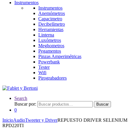
Instrumentos
Instrumentos
Anemómetros
Capacimetro
Decibelímetro
Herramientas
Linterna
Luxómetros
Meghometros
Pegamentos
Pinzas Amperimétricas
Powerbank
Tester
Wifi
Pirograbadores
Search
Buscar por:
Buscar
0
Inicio
Audio
Tweeter y Driver
REPUESTO DRIVER SELENIUM
RPD220TI