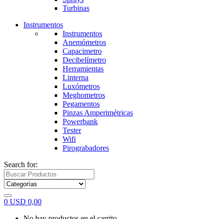
Turbinas
Instrumentos
Instrumentos
Anemómetros
Capacimetro
Decibelímetro
Herramientas
Linterna
Luxómetros
Meghometros
Pegamentos
Pinzas Amperimétricas
Powerbank
Tester
Wifi
Pirograbadores
Search for:
0
USD
0,00
No hay productos en el carrito.