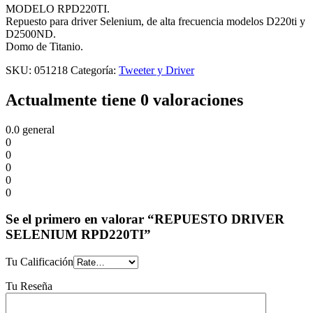
MODELO RPD220TI.
Repuesto para driver Selenium, de alta frecuencia modelos D220ti y
D2500ND.
Domo de Titanio.
SKU:
051218
Categoría:
Tweeter y Driver
Actualmente tiene 0 valoraciones
0.0
general
0
0
0
0
0
Se el primero en valorar “REPUESTO DRIVER
SELENIUM RPD220TI”
Tu Calificación
Tu Reseña