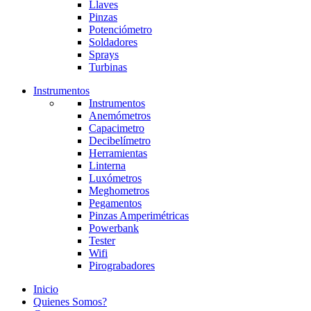
Llaves
Pinzas
Potenciómetro
Soldadores
Sprays
Turbinas
Instrumentos
Instrumentos
Anemómetros
Capacimetro
Decibelímetro
Herramientas
Linterna
Luxómetros
Meghometros
Pegamentos
Pinzas Amperimétricas
Powerbank
Tester
Wifi
Pirograbadores
Inicio
Quienes Somos?