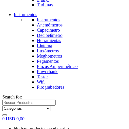
Turbinas
Instrumentos
Instrumentos
Anemómetros
Capacimetro
Decibelímetro
Herramientas
Linterna
Luxómetros
Meghometros
Pegamentos
Pinzas Amperimétricas
Powerbank
Tester
Wifi
Pirograbadores
Search for:
0
USD
0,00
No hay productos en el carrito.