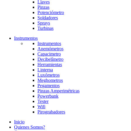
Llaves
Pinzas
Potenciómetro
Soldadores
Sprays
Turbinas
Instrumentos
Instrumentos
Anemómetros
Capacimetro
Decibelímetro
Herramientas
Linterna
Luxómetros
Meghometros
Pegamentos
Pinzas Amperimétricas
Powerbank
Tester
Wifi
Pirograbadores
Inicio
Quienes Somos?