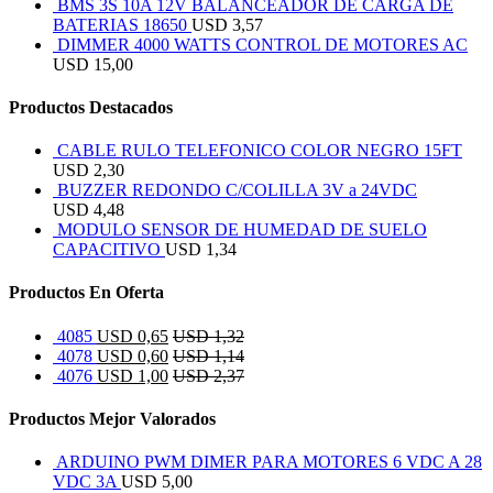
BMS 3S 10A 12V BALANCEADOR DE CARGA DE
BATERIAS 18650
USD
3,57
DIMMER 4000 WATTS CONTROL DE MOTORES AC
USD
15,00
Productos Destacados
CABLE RULO TELEFONICO COLOR NEGRO 15FT
USD
2,30
BUZZER REDONDO C/COLILLA 3V a 24VDC
USD
4,48
MODULO SENSOR DE HUMEDAD DE SUELO
CAPACITIVO
USD
1,34
Productos En Oferta
4085
USD
0,65
USD
1,32
4078
USD
0,60
USD
1,14
4076
USD
1,00
USD
2,37
Productos Mejor Valorados
ARDUINO PWM DIMER PARA MOTORES 6 VDC A 28
VDC 3A
USD
5,00