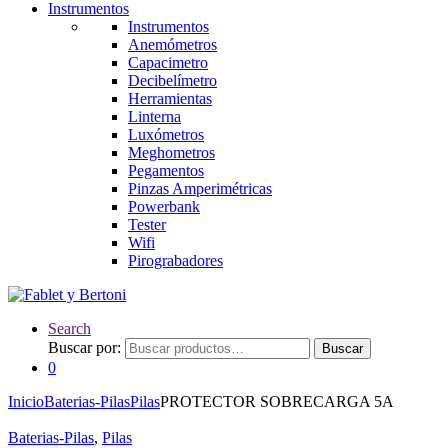
Instrumentos
Instrumentos
Anemómetros
Capacimetro
Decibelímetro
Herramientas
Linterna
Luxómetros
Meghometros
Pegamentos
Pinzas Amperimétricas
Powerbank
Tester
Wifi
Pirograbadores
Search
Buscar por:
Buscar
0
Inicio
Baterias-Pilas
Pilas
PROTECTOR SOBRECARGA 5A
Baterias-Pilas
,
Pilas