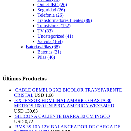
Outlet JBC
(26)
Seguridad
(26)
Telefonia
(26)
Transformadores-fuentes
(89)
Transistores
(152)
TV
(83)
Uncategorized
(41)
Valvula
(164)
Baterias-Pilas
(68)
Baterías
(21)
Pilas
(46)
Últimos Productos
CABLE GEMELO 2X2 BICOLOR TRANSPARENTE
CRISTAL
USD
1,60
EXTENSOR HDMI INALAMBRICO HASTA 30
METROS 1080 P NIPPON AMERICA WEX524HD
USD
130,63
SILICONA CALIENTE BARRA 30 CM INGCO
USD
0,72
BMS 3S 10A 12V BALANCEADOR DE CARGA DE