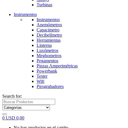
Turbinas
Instrumentos
Instrumentos
Anemómetros
Capacimetro
Decibelímetro
Herramientas
Linterna
Luxómetros
Meghometros
Pegamentos
Pinzas Amperimétricas
Powerbank
Tester
Wifi
Pirograbadores
Search for:
0
USD
0,00
No hay productos en el carrito.