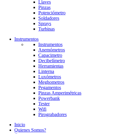
Llaves
Pinzas
Potenciómetro
Soldadores
Sprays
Turbinas
Instrumentos
Instrumentos
Anemómetros
Capacimetro
Decibelímetro
Herramientas
Linterna
Luxómetros
Meghometros
Pegamentos
Pinzas Amperimétricas
Powerbank
Tester
Wifi
Pirograbadores
Inicio
Quienes Somos?