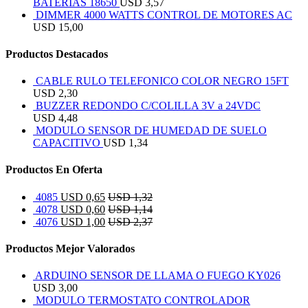
BATERIAS 18650
USD
3,57
DIMMER 4000 WATTS CONTROL DE MOTORES AC
USD
15,00
Productos Destacados
CABLE RULO TELEFONICO COLOR NEGRO 15FT
USD
2,30
BUZZER REDONDO C/COLILLA 3V a 24VDC
USD
4,48
MODULO SENSOR DE HUMEDAD DE SUELO
CAPACITIVO
USD
1,34
Productos En Oferta
4085
USD
0,65
USD
1,32
4078
USD
0,60
USD
1,14
4076
USD
1,00
USD
2,37
Productos Mejor Valorados
ARDUINO SENSOR DE LLAMA O FUEGO KY026
USD
3,00
MODULO TERMOSTATO CONTROLADOR