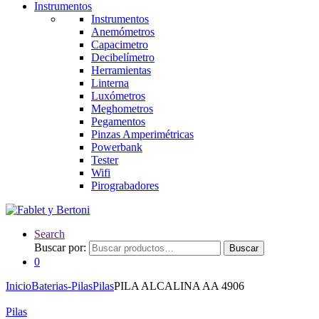
Instrumentos
Instrumentos
Anemómetros
Capacimetro
Decibelímetro
Herramientas
Linterna
Luxómetros
Meghometros
Pegamentos
Pinzas Amperimétricas
Powerbank
Tester
Wifi
Pirograbadores
Search
Buscar por:
Buscar
0
Inicio
Baterias-Pilas
Pilas
PILA ALCALINA AA 4906
Pilas