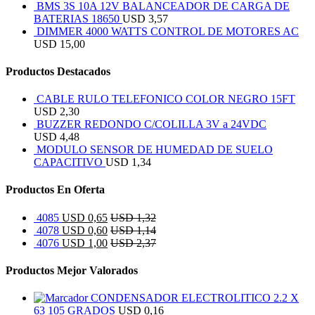
BMS 3S 10A 12V BALANCEADOR DE CARGA DE
BATERIAS 18650
USD
3,57
DIMMER 4000 WATTS CONTROL DE MOTORES AC
USD
15,00
Productos Destacados
CABLE RULO TELEFONICO COLOR NEGRO 15FT
USD
2,30
BUZZER REDONDO C/COLILLA 3V a 24VDC
USD
4,48
MODULO SENSOR DE HUMEDAD DE SUELO
CAPACITIVO
USD
1,34
Productos En Oferta
4085
USD
0,65
USD
1,32
4078
USD
0,60
USD
1,14
4076
USD
1,00
USD
2,37
Productos Mejor Valorados
CONDENSADOR ELECTROLITICO 2.2 X
63 105 GRADOS
USD
0,16