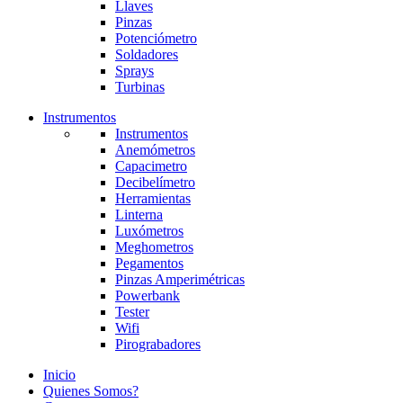
Llaves
Pinzas
Potenciómetro
Soldadores
Sprays
Turbinas
Instrumentos
Instrumentos
Anemómetros
Capacimetro
Decibelímetro
Herramientas
Linterna
Luxómetros
Meghometros
Pegamentos
Pinzas Amperimétricas
Powerbank
Tester
Wifi
Pirograbadores
Inicio
Quienes Somos?