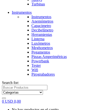
Turbinas
Instrumentos
Instrumentos
Anemómetros
Capacimetro
Decibelímetro
Herramientas
Linterna
Luxómetros
Meghometros
Pegamentos
Pinzas Amperimétricas
Powerbank
Tester
Wifi
Pirograbadores
Search for:
0
USD
0,00
No hay productos en el carrito.