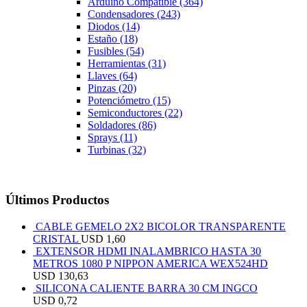
Arduino Compatible
(364)
Condensadores
(243)
Diodos
(14)
Estaño
(18)
Fusibles
(54)
Herramientas
(31)
Llaves
(64)
Pinzas
(20)
Potenciómetro
(15)
Semiconductores
(22)
Soldadores
(86)
Sprays
(11)
Turbinas
(32)
Últimos Productos
CABLE GEMELO 2X2 BICOLOR TRANSPARENTE
CRISTAL
USD
1,60
EXTENSOR HDMI INALAMBRICO HASTA 30
METROS 1080 P NIPPON AMERICA WEX524HD
USD
130,63
SILICONA CALIENTE BARRA 30 CM INGCO
USD
0,72