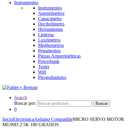
Instrumentos
Instrumentos
Anemómetros
Capacimetro
Decibelímetro
Herramientas
Linterna
Luxómetros
Meghometros
Pegamentos
Pinzas Amperimétricas
Powerbank
Tester
Wifi
Pirograbadores
Search
Buscar por:
Buscar
0
Inicio
Electronica
Arduino Compatible
MICRO SERVO MOTOR
MG90D 2.5K 180 GRADOS