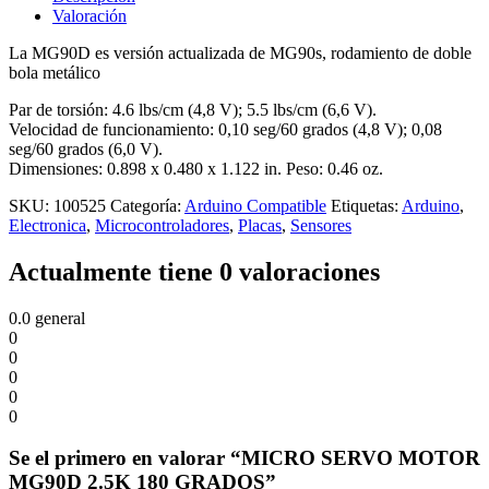
Valoración
La MG90D es versión actualizada de MG90s, rodamiento de doble
bola metálico
Par de torsión: 4.6 lbs/cm (4,8 V); 5.5 lbs/cm (6,6 V).
Velocidad de funcionamiento: 0,10 seg/60 grados (4,8 V); 0,08
seg/60 grados (6,0 V).
Dimensiones: 0.898 x 0.480 x 1.122 in. Peso: 0.46 oz.
SKU:
100525
Categoría:
Arduino Compatible
Etiquetas:
Arduino
,
Electronica
,
Microcontroladores
,
Placas
,
Sensores
Actualmente tiene 0 valoraciones
0.0
general
0
0
0
0
0
Se el primero en valorar “MICRO SERVO MOTOR
MG90D 2.5K 180 GRADOS”