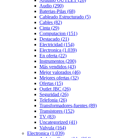
Arduino OUTLET
(20)
Audio
(290)
Baterias-Pilas
(68)
Cableado Estructurado
(5)
Cables
(82)
Cinta
(29)
Computacion
(151)
Destacado
(21)
Electricidad
(154)
Electronica
(1.039)
En oferta
(22)
Instrumentos
(200)
Más vendidos
(43)
Mejor valorados
(46)
Mejores ofertas
(32)
Ofertas
(15)
Outlet JBC
(26)
Seguridad
(26)
Telefonia
(26)
Transformadores-fuentes
(89)
Transistores
(152)
TV
(83)
Uncategorized
(41)
Valvula
(164)
Electronica
(1.039)