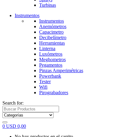
Turbinas
Instrumentos
Instrumentos
Anemómetros
Capacimetro
Decibelímetro
Herramientas
Linterna
Luxómetros
Meghometros
Pegamentos
Pinzas Amperimétricas
Powerbank
Tester
Wifi
Pirograbadores
Search for:
0
USD
0,00
No hay productos en el carrito.