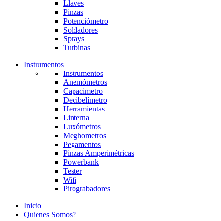
Llaves
Pinzas
Potenciómetro
Soldadores
Sprays
Turbinas
Instrumentos
Instrumentos
Anemómetros
Capacimetro
Decibelímetro
Herramientas
Linterna
Luxómetros
Meghometros
Pegamentos
Pinzas Amperimétricas
Powerbank
Tester
Wifi
Pirograbadores
Inicio
Quienes Somos?