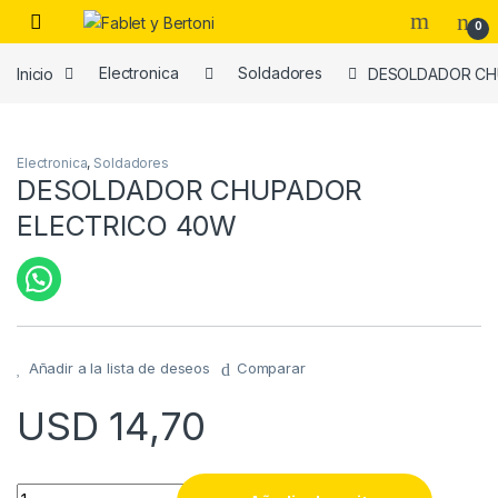
Skip to navigation
Skip to content
0
Inicio
Electronica
Soldadores
DESOLDADOR CH
es
Electronica
,
Soldadores
DESOLDADOR CHUPADOR
ELECTRICO 40W
Añadir a la lista de deseos
Comparar
USD
14,70
DESOLDADOR CHUPADOR ELECTRICO 40W quantity