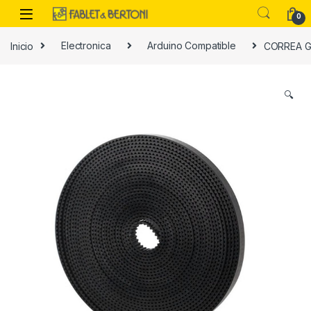
Skip to navigation
Skip to content
0
Inicio
Electronica
Arduino Compatible
CORREA G
es
🔍