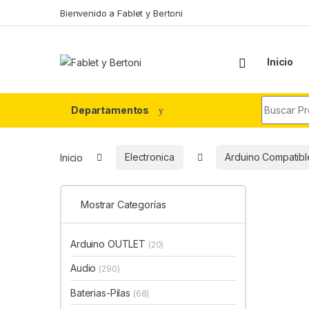
Skip to navigation
Skip to content
Bienvenido a Fablet y Bertoni
Inicio
Search fo
Departamentos
Inicio
Electronica
Arduino Compatibl
Mostrar Categorías
Arduino OUTLET
(20)
Audio
(290)
Baterias-Pilas
(68)