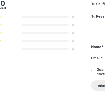
.0
Tu Calif
eral
Tu Rese
0
0
0
0
Name
*
0
Email
*
Guar
nave