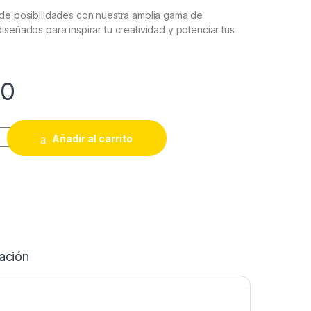
 de posibilidades con nuestra amplia gama de
iseñados para inspirar tu creatividad y potenciar tus
00
2.5 M GT2-6 MM 3D quantity
Añadir al carrito
ación