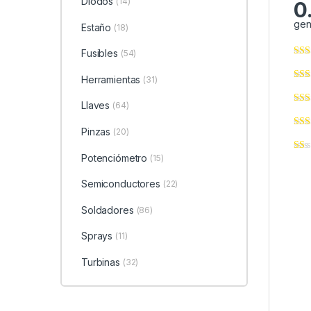
Diodos
(14)
0
gen
Estaño
(18)
Fusibles
(54)
Herramientas
(31)
Llaves
(64)
Pinzas
(20)
Potenciómetro
(15)
Semiconductores
(22)
Soldadores
(86)
Sprays
(11)
Turbinas
(32)