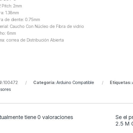
 Pitch: 2mm
ura: 1.38mm
ura de diente: 0.75mm
erial: Caucho Con Núcleo de Fibra de vidrio
ho: 6mm
ma: correa de Distribución Abierta
U:
100472
Categoría:
Arduino Compatible
Etiquetas:
sores
tualmente tiene 0 valoraciones
Se el 
2.5 M