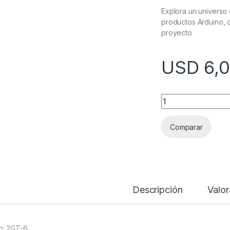
Explora un universo
productos Arduino, d
proyecto
USD
6,
CORREA EN ROLLO 
Comparar
Descripción
Valor
o: 2GT-6