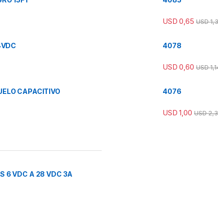
USD
0,65
USD
1,
4VDC
4078
USD
0,60
USD
1,1
ELO CAPACITIVO
4076
USD
1,00
USD
2,3
 6 VDC A 28 VDC 3A