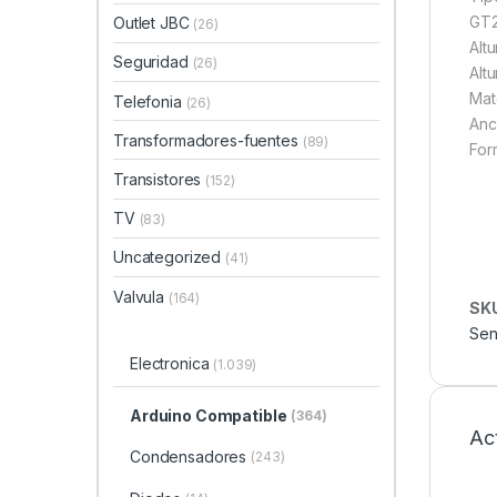
GT2
Outlet JBC
(26)
Alt
Seguridad
(26)
Alt
Mat
Telefonia
(26)
Anc
Transformadores-fuentes
(89)
For
Transistores
(152)
TV
(83)
Uncategorized
(41)
Valvula
(164)
SK
Sen
Electronica
(1.039)
Arduino Compatible
(364)
Ac
Condensadores
(243)