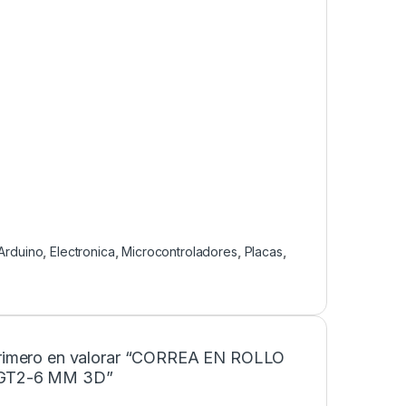
Arduino
,
Electronica
,
Microcontroladores
,
Placas
,
primero en valorar “CORREA EN ROLLO
 GT2-6 MM 3D”