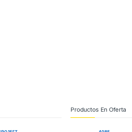
Productos En Oferta
RO 15FT
4085