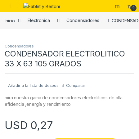
Skip to navigation
Skip to content
0
Inicio
Electronica
Condensadores
CONDENSADO
es
Condensadores
CONDENSADOR ELECTROLITICO
33 X 63 105 GRADOS
Añadir a la lista de deseos
Comparar
mira nuestra gama de condensadores electrolíticos de alta
eficiencia ,energía y rendimiento
USD
0,27