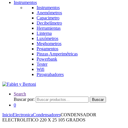
Instrumentos
Instrumentos
Anemómetros
Capacimetro
Decibelímetro
Herramientas
Linterna
Luxómetros
Meghometros
Pegamentos
Pinzas Amperimétricas
Powerbank
Tester
Wifi
Pirograbadores
Search
Buscar por:
Buscar
0
Inicio
Electronica
Condensadores
CONDENSADOR
ELECTROLITICO 220 X 25 105 GRADOS