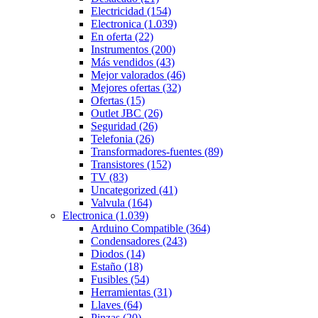
Electricidad
(154)
Electronica
(1.039)
En oferta
(22)
Instrumentos
(200)
Más vendidos
(43)
Mejor valorados
(46)
Mejores ofertas
(32)
Ofertas
(15)
Outlet JBC
(26)
Seguridad
(26)
Telefonia
(26)
Transformadores-fuentes
(89)
Transistores
(152)
TV
(83)
Uncategorized
(41)
Valvula
(164)
Electronica
(1.039)
Arduino Compatible
(364)
Condensadores
(243)
Diodos
(14)
Estaño
(18)
Fusibles
(54)
Herramientas
(31)
Llaves
(64)
Pinzas
(20)