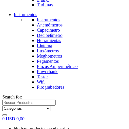
Turbinas
Instrumentos
Instrumentos
Anemómetros
Capacimetro
Decibelímetro
Herramientas
Linterna
Luxómetros
Meghometros
Pegamentos
Pinzas Amperimétricas
Powerbank
Tester
Wifi
Pirograbadores
Search for:
0
USD
0,00
No hay productos en el carrito.