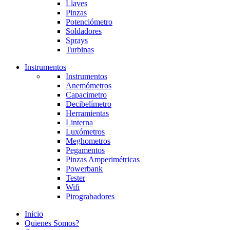
Llaves
Pinzas
Potenciómetro
Soldadores
Sprays
Turbinas
Instrumentos
Instrumentos
Anemómetros
Capacimetro
Decibelímetro
Herramientas
Linterna
Luxómetros
Meghometros
Pegamentos
Pinzas Amperimétricas
Powerbank
Tester
Wifi
Pirograbadores
Inicio
Quienes Somos?