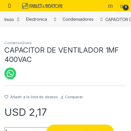
Skip to navigation
Skip to content
0
Inicio
Electronica
Condensadores
CAPACITOR 
es
Condensadores
CAPACITOR DE VENTILADOR 1MF
400VAC
Añadir a la lista de deseos
Comparar
USD
2,17
CAPACITOR DE VENTILADOR 1MF 400VAC quantity