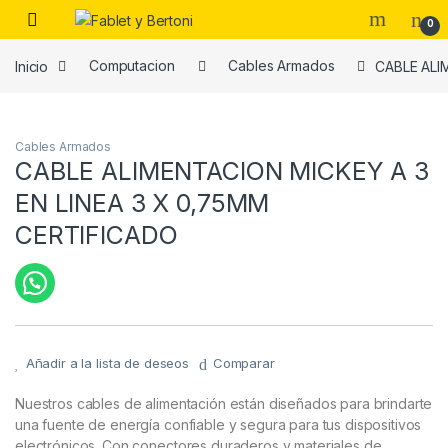
Skip to navigation
Skip to content
0
Inicio
Computacion
Cables Armados
CABLE ALI
es
Cables Armados
CABLE ALIMENTACION MICKEY A 3
EN LINEA 3 X 0,75MM
CERTIFICADO
Añadir a la lista de deseos
Comparar
Nuestros cables de alimentación están diseñados para brindarte
una fuente de energía confiable y segura para tus dispositivos
electrónicos. Con conectores duraderos y materiales de