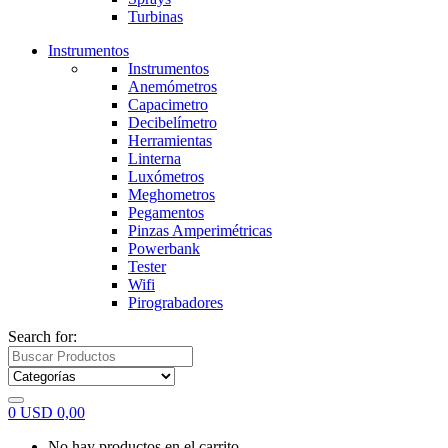
Turbinas
Instrumentos
Instrumentos
Anemómetros
Capacimetro
Decibelímetro
Herramientas
Linterna
Luxómetros
Meghometros
Pegamentos
Pinzas Amperimétricas
Powerbank
Tester
Wifi
Pirograbadores
Search for:
0
USD
0,00
No hay productos en el carrito.