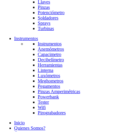
Llaves
Pinzas
Potenciómetro
Soldadores
Sprays
Turbinas
Instrumentos
Instrumentos
Anemómetros
Capacimetro
Decibelímetro
Herramientas
Linterna
Luxómetros
Meghometros
Pegamentos
Pinzas Amperimétricas
Powerbank
Tester
Wifi
Pirograbadores
Inicio
Quienes Somos?