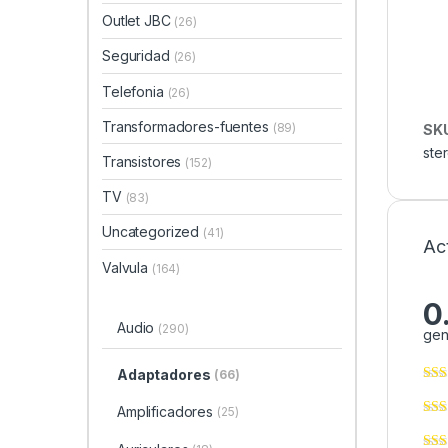
Outlet JBC
(26)
Seguridad
(26)
Telefonia
(26)
Transformadores-fuentes
(89)
SK
ste
Transistores
(152)
TV
(83)
Uncategorized
(41)
Ac
Valvula
(164)
0
Audio
(290)
gen
Adaptadores
(66)
Amplificadores
(25)