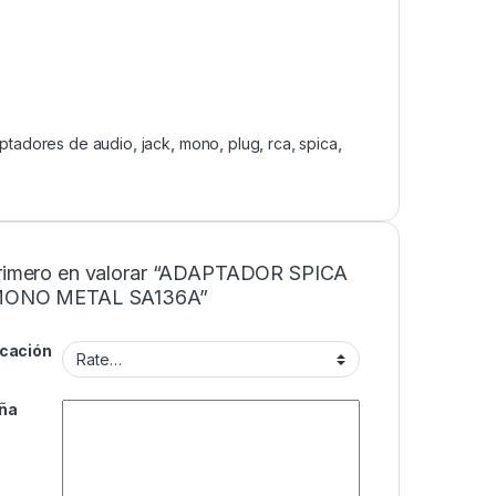
ptadores de audio
,
jack
,
mono
,
plug
,
rca
,
spica
,
primero en valorar “ADAPTADOR SPICA
 MONO METAL SA136A”
icación
ña