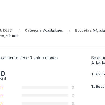
U:
105231
Categoría:
Adaptadores
Etiquetas:
1/4
,
ada
reo
,
sub mini
tualmente tiene 0 valoraciones
Se el 
A 1/4
.0
Tu Calif
eral
Tu Rese
0
0
0