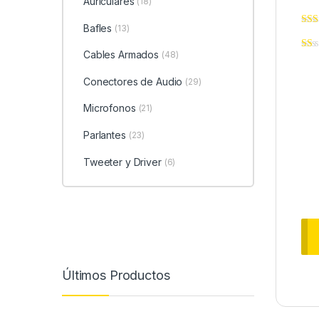
Auriculares
(18)
Bafles
(13)
Cables Armados
(48)
Conectores de Audio
(29)
Microfonos
(21)
Parlantes
(23)
Tweeter y Driver
(6)
Últimos Productos