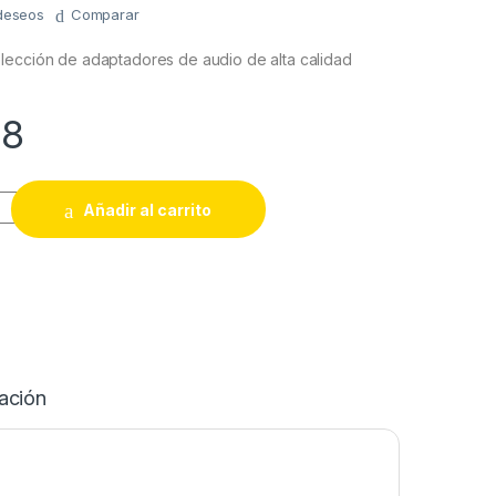
 deseos
Comparar
lección de adaptadores de audio de alta calidad
58
A 1/4 MONO METAL SA136A quantity
Añadir al carrito
ación