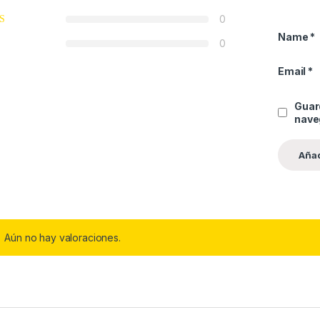
0
Name
*
0
Email
*
Guar
nave
Aún no hay valoraciones.