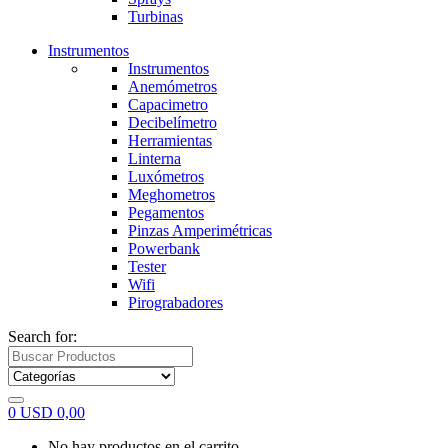
Turbinas
Instrumentos
Instrumentos
Anemómetros
Capacimetro
Decibelímetro
Herramientas
Linterna
Luxómetros
Meghometros
Pegamentos
Pinzas Amperimétricas
Powerbank
Tester
Wifi
Pirograbadores
Search for:
0
USD
0,00
No hay productos en el carrito.