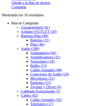
Añadir a la lista de deseos
Comparar
Mostrando los 16 resultados
Buscar Categorias
Uncategorized
(41)
Arduino OUTLET
(20)
Baterias-Pilas
(68)
Baterías
(21)
Pilas
(46)
Audio
(290)
Adaptadores
(66)
Amplificadores
(25)
Auriculares
(18)
Bafles
(13)
Cables Armados
(48)
Conectores de Audio
(29)
Microfonos
(21)
Parlantes
(23)
Tweeter y Driver
(6)
Cableado Estructurado
(5)
Cables
(82)
Cables Armados
(32)
Telefonico
(17)