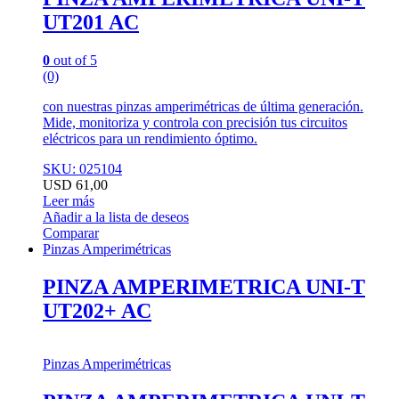
UT201 AC
0
out of 5
(0)
con nuestras pinzas amperimétricas de última generación.
Mide, monitoriza y controla con precisión tus circuitos
eléctricos para un rendimiento óptimo.
SKU: 025104
USD
61,00
Leer más
Añadir a la lista de deseos
Comparar
Pinzas Amperimétricas
PINZA AMPERIMETRICA UNI-T
UT202+ AC
Pinzas Amperimétricas