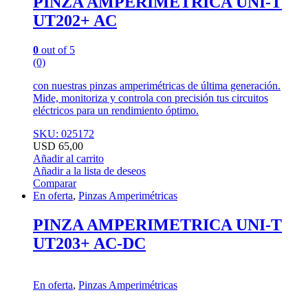
PINZA AMPERIMETRICA UNI-T
UT202+ AC
0
out of 5
(0)
con nuestras pinzas amperimétricas de última generación.
Mide, monitoriza y controla con precisión tus circuitos
eléctricos para un rendimiento óptimo.
SKU: 025172
USD
65,00
Añadir al carrito
Añadir a la lista de deseos
Comparar
En oferta
,
Pinzas Amperimétricas
PINZA AMPERIMETRICA UNI-T
UT203+ AC-DC
En oferta
,
Pinzas Amperimétricas