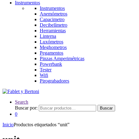
Instrumentos
Instrumentos
Anemómetros
Capacimetro
Decibelímetro
Herramientas
Linterna
Luxómetros
Meghometros
Pegamentos
Pinzas Amperimétricas
Powerbank
Tester
Wifi
Pirograbadores
Search
Buscar por:
Buscar
0
Inicio
Productos etiquetados “unit”