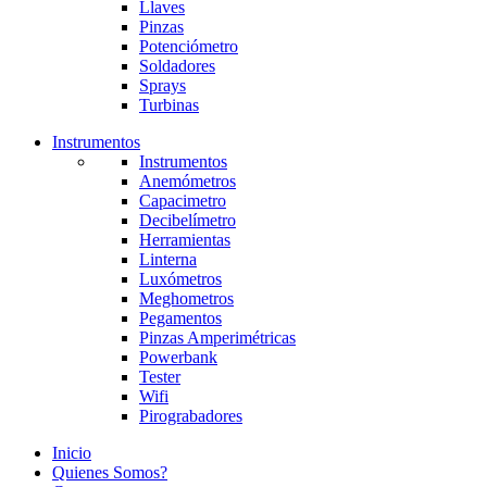
Llaves
Pinzas
Potenciómetro
Soldadores
Sprays
Turbinas
Instrumentos
Instrumentos
Anemómetros
Capacimetro
Decibelímetro
Herramientas
Linterna
Luxómetros
Meghometros
Pegamentos
Pinzas Amperimétricas
Powerbank
Tester
Wifi
Pirograbadores
Inicio
Quienes Somos?