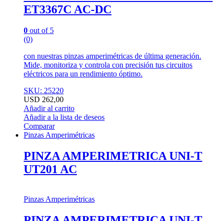
ET3367C AC-DC
0
out of 5
(0)
con nuestras pinzas amperimétricas de última generación.
Mide, monitoriza y controla con precisión tus circuitos
eléctricos para un rendimiento óptimo.
SKU: 25220
USD
262,00
Añadir al carrito
Añadir a la lista de deseos
Comparar
Pinzas Amperimétricas
PINZA AMPERIMETRICA UNI-T
UT201 AC
Pinzas Amperimétricas
PINZA AMPERIMETRICA UNI-T