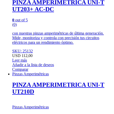
PINZA AMPERIMETRICA UNI-T
UT203+ AC-DC
0
out of 5
(0)
con nuestras pinzas amperimétricas de última generación.
Mide, monitoriza y controla con precisión tus circuitos
eléctricos para un rendimiento óptimo.
SKU: 25132
USD
112,00
Leer más
Añadir a la lista de deseos
Comparar
Pinzas Amperimétricas
PINZA AMPERIMETRICA UNI-T
UT210D
Pinzas Amperimétricas