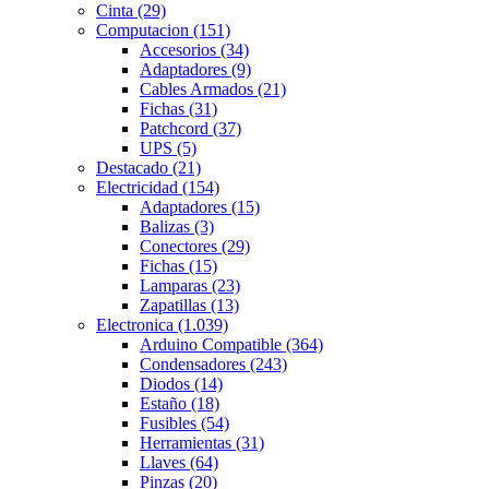
Cinta
(29)
Computacion
(151)
Accesorios
(34)
Adaptadores
(9)
Cables Armados
(21)
Fichas
(31)
Patchcord
(37)
UPS
(5)
Destacado
(21)
Electricidad
(154)
Adaptadores
(15)
Balizas
(3)
Conectores
(29)
Fichas
(15)
Lamparas
(23)
Zapatillas
(13)
Electronica
(1.039)
Arduino Compatible
(364)
Condensadores
(243)
Diodos
(14)
Estaño
(18)
Fusibles
(54)
Herramientas
(31)
Llaves
(64)
Pinzas
(20)