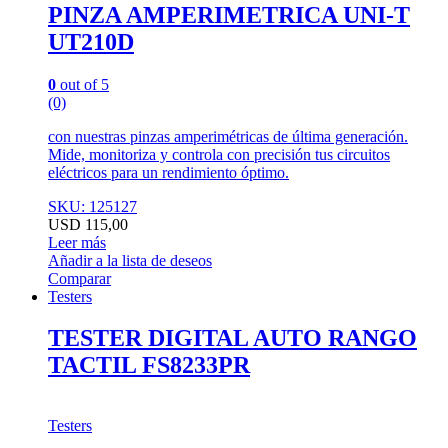
PINZA AMPERIMETRICA UNI-T
UT210D
0
out of 5
(0)
con nuestras pinzas amperimétricas de última generación.
Mide, monitoriza y controla con precisión tus circuitos
eléctricos para un rendimiento óptimo.
SKU: 125127
USD
115,00
Leer más
Añadir a la lista de deseos
Comparar
Testers
TESTER DIGITAL AUTO RANGO
TACTIL FS8233PR
Testers