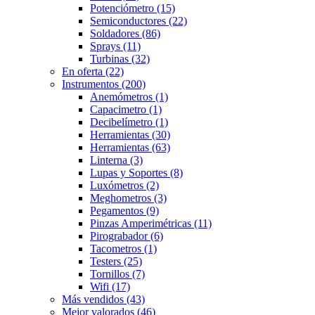
Potenciómetro
(15)
Semiconductores
(22)
Soldadores
(86)
Sprays
(11)
Turbinas
(32)
En oferta
(22)
Instrumentos
(200)
Anemómetros
(1)
Capacimetro
(1)
Decibelímetro
(1)
Herramientas
(30)
Herramientas
(63)
Linterna
(3)
Lupas y Soportes
(8)
Luxómetros
(2)
Meghometros
(3)
Pegamentos
(9)
Pinzas Amperimétricas
(11)
Pirograbador
(6)
Tacometros
(1)
Testers
(25)
Tornillos
(7)
Wifi
(17)
Más vendidos
(43)
Mejor valorados
(46)