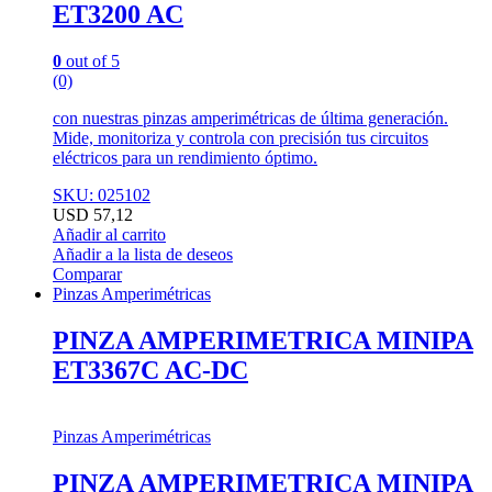
ET3200 AC
0
out of 5
(0)
con nuestras pinzas amperimétricas de última generación.
Mide, monitoriza y controla con precisión tus circuitos
eléctricos para un rendimiento óptimo.
SKU: 025102
USD
57,12
Añadir al carrito
Añadir a la lista de deseos
Comparar
Pinzas Amperimétricas
PINZA AMPERIMETRICA MINIPA
ET3367C AC-DC
Pinzas Amperimétricas
PINZA AMPERIMETRICA MINIPA