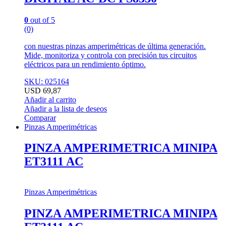
0
out of 5
(0)
con nuestras pinzas amperimétricas de última generación.
Mide, monitoriza y controla con precisión tus circuitos
eléctricos para un rendimiento óptimo.
SKU: 025164
USD
69,87
Añadir al carrito
Añadir a la lista de deseos
Comparar
Pinzas Amperimétricas
PINZA AMPERIMETRICA MINIPA
ET3111 AC
Pinzas Amperimétricas
PINZA AMPERIMETRICA MINIPA