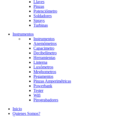
Llaves
Pinzas
Potenciómetro
Soldadores
Sprays
Turbinas
Instrumentos
Instrumentos
Anemómetros
Capacimetro
Decibelímetro
Herramientas
Linterna
Luxómetros
Meghometros
Pegamentos
Pinzas Amperimétricas
Powerbank
Tester
Wifi
Pirograbadores
Inicio
Quienes Somos?