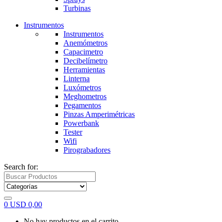
Turbinas
Instrumentos
Instrumentos
Anemómetros
Capacimetro
Decibelímetro
Herramientas
Linterna
Luxómetros
Meghometros
Pegamentos
Pinzas Amperimétricas
Powerbank
Tester
Wifi
Pirograbadores
Search for:
0
USD
0,00
No hay productos en el carrito.