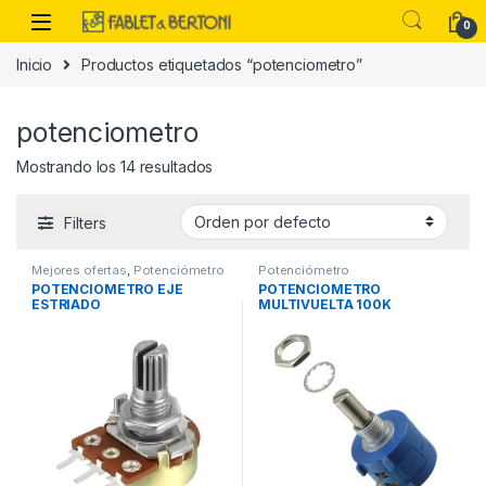
Skip to navigation
Skip to content
0
Inicio
Productos etiquetados “potenciometro”
es
potenciometro
Mostrando los 14 resultados
Filters
Mejores ofertas
,
Potenciómetro
Potenciómetro
POTENCIOMETRO EJE
POTENCIOMETRO
ESTRIADO
MULTIVUELTA 100K
1K,5K,10K,20K,100K,250K,5
00K, 1Meghom