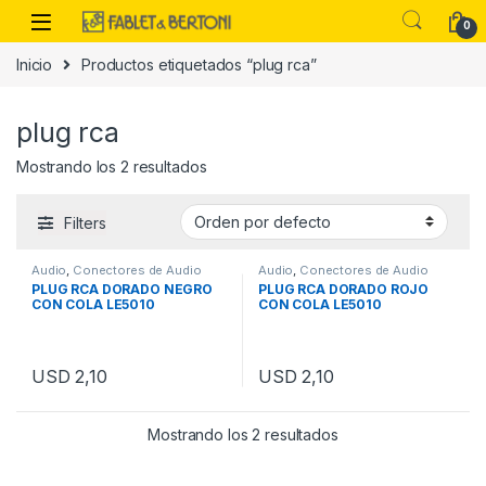
Skip to navigation
Skip to content
0
Inicio
Productos etiquetados “plug rca”
es
plug rca
Mostrando los 2 resultados
Filters
Audio
,
Conectores de Audio
Audio
,
Conectores de Audio
PLUG RCA DORADO NEGRO
PLUG RCA DORADO ROJO
CON COLA LE5010
CON COLA LE5010
USD
2,10
USD
2,10
Mostrando los 2 resultados