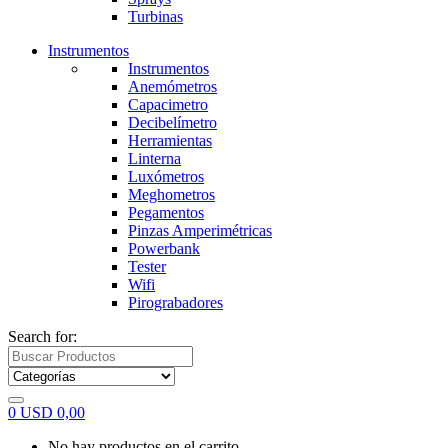
Turbinas
Instrumentos
Instrumentos
Anemómetros
Capacimetro
Decibelímetro
Herramientas
Linterna
Luxómetros
Meghometros
Pegamentos
Pinzas Amperimétricas
Powerbank
Tester
Wifi
Pirograbadores
Search for:
0
USD
0,00
No hay productos en el carrito.