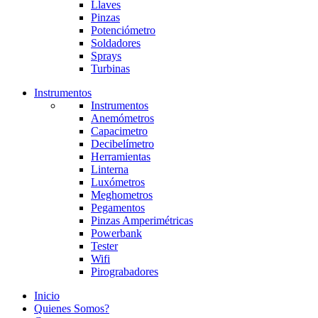
Llaves
Pinzas
Potenciómetro
Soldadores
Sprays
Turbinas
Instrumentos
Instrumentos
Anemómetros
Capacimetro
Decibelímetro
Herramientas
Linterna
Luxómetros
Meghometros
Pegamentos
Pinzas Amperimétricas
Powerbank
Tester
Wifi
Pirograbadores
Inicio
Quienes Somos?