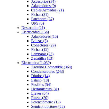
Accesorios
(34)
Adaptadores
(9)
Cables Armados
(21)
Fichas
(31)
Patchcord
(37)
UPS
(5)
Destacado
(21)
Electricidad
(154)
Adaptadores
(15)
Balizas
(3)
Conectores
(29)
Fichas
(15)
Lamparas
(23)
Zapatillas
(13)
Electronica
(1.039)
Arduino Compatible
(364)
Condensadores
(243)
Diodos
(14)
Estaño
(18)
Fusibles
(54)
Herramientas
(31)
Llaves
(64)
Pinzas
(20)
Potenciómetro
(15)
Semiconductores
(22)