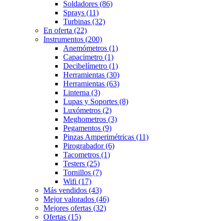
Soldadores
(86)
Sprays
(11)
Turbinas
(32)
En oferta
(22)
Instrumentos
(200)
Anemómetros
(1)
Capacimetro
(1)
Decibelímetro
(1)
Herramientas
(30)
Herramientas
(63)
Linterna
(3)
Lupas y Soportes
(8)
Luxómetros
(2)
Meghometros
(3)
Pegamentos
(9)
Pinzas Amperimétricas
(11)
Pirograbador
(6)
Tacometros
(1)
Testers
(25)
Tornillos
(7)
Wifi
(17)
Más vendidos
(43)
Mejor valorados
(46)
Mejores ofertas
(32)
Ofertas
(15)