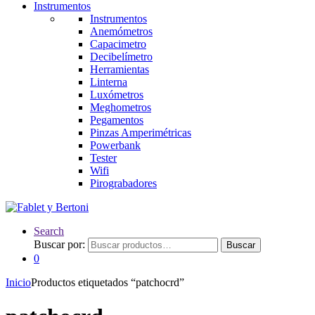
Instrumentos
Instrumentos
Anemómetros
Capacimetro
Decibelímetro
Herramientas
Linterna
Luxómetros
Meghometros
Pegamentos
Pinzas Amperimétricas
Powerbank
Tester
Wifi
Pirograbadores
Search
Buscar por:
Buscar
0
Inicio
Productos etiquetados “patchocrd”