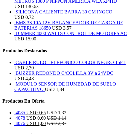
METROS 1080 P NIPPON AMERICA WEX524HD
USD
130,63
SILICONA CALIENTE BARRA 30 CM INGCO
USD
0,72
BMS 3S 10A 12V BALANCEADOR DE CARGA DE
BATERIAS 18650
USD
3,57
DIMMER 4000 WATTS CONTROL DE MOTORES AC
USD
15,00
Productos Destacados
CABLE RULO TELEFONICO COLOR NEGRO 15FT
USD
2,30
BUZZER REDONDO C/COLILLA 3V a 24VDC
USD
4,48
MODULO SENSOR DE HUMEDAD DE SUELO
CAPACITIVO
USD
1,34
Productos En Oferta
4085
USD
0,65
USD
1,32
4078
USD
0,60
USD
1,14
4076
USD
1,00
USD
2,37