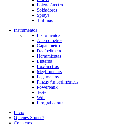
Potenciómetro
Soldadores
Sprays
Turbinas
Instrumentos
Instrumentos
Anemómetros
Capacimetro
Decibelímetro
Herramientas
Linterna
Luxómetros
Meghometros
Pegamentos
Pinzas Amperimétricas
Powerbank
Tester
Wifi
Pirograbadores
Inicio
Quienes Somos?
Contactos