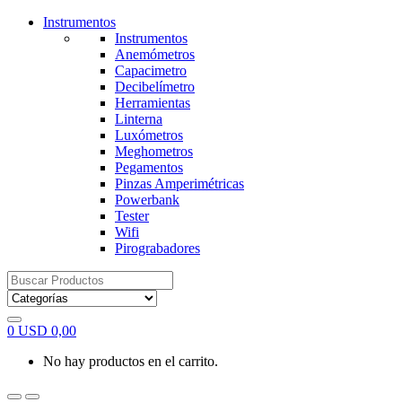
Instrumentos
Instrumentos
Anemómetros
Capacimetro
Decibelímetro
Herramientas
Linterna
Luxómetros
Meghometros
Pegamentos
Pinzas Amperimétricas
Powerbank
Tester
Wifi
Pirograbadores
Search
for:
0
USD
0,00
No hay productos en el carrito.