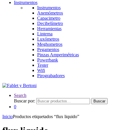
Instrumentos
Instrumentos
Anemómetros
Capacimetro
Decibelímetro
Herramientas
Linterna
Luxómetros
Meghometros
Pegamentos
Pinzas Amperimétricas
Powerbank
Tester
Wifi
Pirograbadores
Search
Buscar por:
Buscar
0
Inicio
Productos etiquetados “flux liquido”