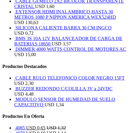
CABLE GEMELO 2X2 BICOLOR TRANSPARENTE
CRISTAL
USD
1,60
EXTENSOR HDMI INALAMBRICO HASTA 30
METROS 1080 P NIPPON AMERICA WEX524HD
USD
130,63
SILICONA CALIENTE BARRA 30 CM INGCO
USD
0,72
BMS 3S 10A 12V BALANCEADOR DE CARGA DE
BATERIAS 18650
USD
3,57
DIMMER 4000 WATTS CONTROL DE MOTORES AC
USD
15,00
Productos Destacados
CABLE RULO TELEFONICO COLOR NEGRO 15FT
USD
2,30
BUZZER REDONDO C/COLILLA 3V a 24VDC
USD
4,48
MODULO SENSOR DE HUMEDAD DE SUELO
CAPACITIVO
USD
1,34
Productos En Oferta
4085
USD
0,65
USD
1,32