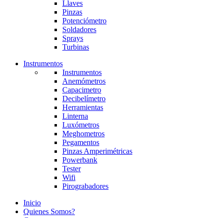
Llaves
Pinzas
Potenciómetro
Soldadores
Sprays
Turbinas
Instrumentos
Instrumentos
Anemómetros
Capacimetro
Decibelímetro
Herramientas
Linterna
Luxómetros
Meghometros
Pegamentos
Pinzas Amperimétricas
Powerbank
Tester
Wifi
Pirograbadores
Inicio
Quienes Somos?