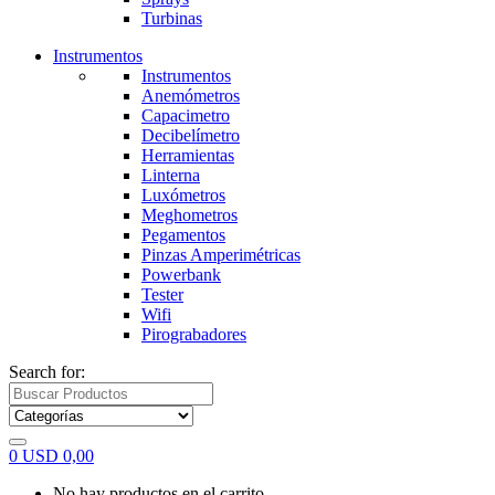
Turbinas
Instrumentos
Instrumentos
Anemómetros
Capacimetro
Decibelímetro
Herramientas
Linterna
Luxómetros
Meghometros
Pegamentos
Pinzas Amperimétricas
Powerbank
Tester
Wifi
Pirograbadores
Search for:
0
USD
0,00
No hay productos en el carrito.