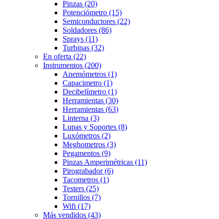
Pinzas
(20)
Potenciómetro
(15)
Semiconductores
(22)
Soldadores
(86)
Sprays
(11)
Turbinas
(32)
En oferta
(22)
Instrumentos
(200)
Anemómetros
(1)
Capacimetro
(1)
Decibelímetro
(1)
Herramientas
(30)
Herramientas
(63)
Linterna
(3)
Lupas y Soportes
(8)
Luxómetros
(2)
Meghometros
(3)
Pegamentos
(9)
Pinzas Amperimétricas
(11)
Pirograbador
(6)
Tacometros
(1)
Testers
(25)
Tornillos
(7)
Wifi
(17)
Más vendidos
(43)