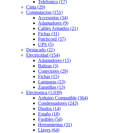
Telefonico
(17)
Cinta
(29)
Computacion
(151)
Accesorios
(34)
Adaptadores
(9)
Cables Armados
(21)
Fichas
(31)
Patchcord
(37)
UPS
(5)
Destacado
(21)
Electricidad
(154)
Adaptadores
(15)
Balizas
(3)
Conectores
(29)
Fichas
(15)
Lamparas
(23)
Zapatillas
(13)
Electronica
(1.039)
Arduino Compatible
(364)
Condensadores
(243)
Diodos
(14)
Estaño
(18)
Fusibles
(54)
Herramientas
(31)
Llaves
(64)