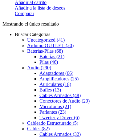
Añadir al carrito
Añadir a la lista de deseos
Comparar
Mostrando el único resultado
Buscar Categorias
Uncategorized
(41)
Arduino OUTLET
(20)
Baterias-Pilas
(68)
Baterías
(21)
Pilas
(46)
Audio
(290)
Adaptadores
(66)
Amplificadores
(25)
Auriculares
(18)
Bafles
(13)
Cables Armados
(48)
Conectores de Audio
(29)
Microfonos
(21)
Parlantes
(23)
Tweeter y Driver
(6)
Cableado Estructurado
(5)
Cables
(82)
Cables Armados
(32)