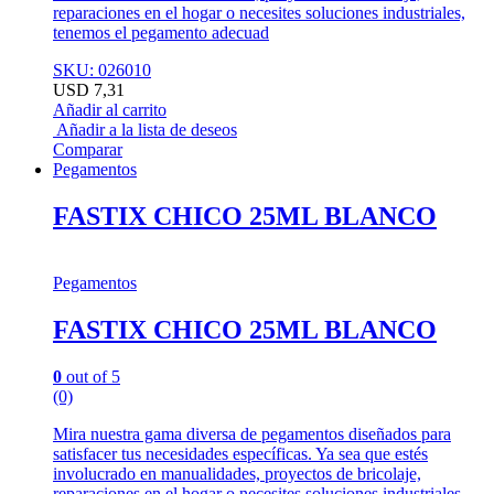
reparaciones en el hogar o necesites soluciones industriales,
tenemos el pegamento adecuad
SKU: 026010
USD
7,31
Añadir al carrito
Añadir a la lista de deseos
Comparar
Pegamentos
FASTIX CHICO 25ML BLANCO
Pegamentos
FASTIX CHICO 25ML BLANCO
0
out of 5
(0)
Mira nuestra gama diversa de pegamentos diseñados para
satisfacer tus necesidades específicas. Ya sea que estés
involucrado en manualidades, proyectos de bricolaje,
reparaciones en el hogar o necesites soluciones industriales,