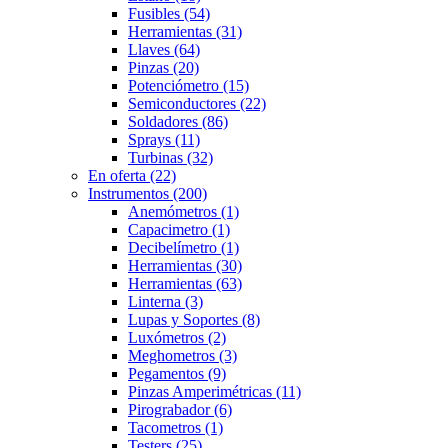
Fusibles
(54)
Herramientas
(31)
Llaves
(64)
Pinzas
(20)
Potenciómetro
(15)
Semiconductores
(22)
Soldadores
(86)
Sprays
(11)
Turbinas
(32)
En oferta
(22)
Instrumentos
(200)
Anemómetros
(1)
Capacimetro
(1)
Decibelímetro
(1)
Herramientas
(30)
Herramientas
(63)
Linterna
(3)
Lupas y Soportes
(8)
Luxómetros
(2)
Meghometros
(3)
Pegamentos
(9)
Pinzas Amperimétricas
(11)
Pirograbador
(6)
Tacometros
(1)
Testers
(25)