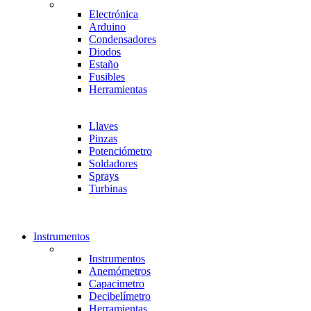
Electrónica
Arduino
Condensadores
Diodos
Estaño
Fusibles
Herramientas
Llaves
Pinzas
Potenciómetro
Soldadores
Sprays
Turbinas
Instrumentos
Instrumentos
Anemómetros
Capacimetro
Decibelímetro
Herramientas