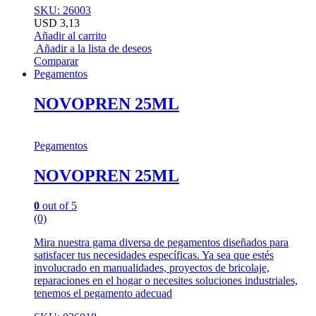
SKU: 26003
USD
3,13
Añadir al carrito
Añadir a la lista de deseos
Comparar
Pegamentos
NOVOPREN 25ML
Pegamentos
NOVOPREN 25ML
0
out of 5
(0)
Mira nuestra gama diversa de pegamentos diseñados para
satisfacer tus necesidades específicas. Ya sea que estés
involucrado en manualidades, proyectos de bricolaje,
reparaciones en el hogar o necesites soluciones industriales,
tenemos el pegamento adecuad