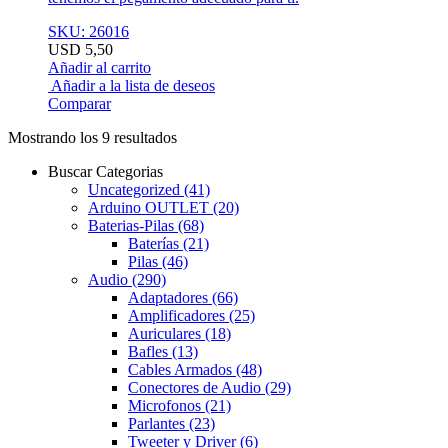
SKU: 26016
USD
5,50
Añadir al carrito
Añadir a la lista de deseos
Comparar
Mostrando los 9 resultados
Buscar Categorias
Uncategorized
(41)
Arduino OUTLET
(20)
Baterias-Pilas
(68)
Baterías
(21)
Pilas
(46)
Audio
(290)
Adaptadores
(66)
Amplificadores
(25)
Auriculares
(18)
Bafles
(13)
Cables Armados
(48)
Conectores de Audio
(29)
Microfonos
(21)
Parlantes
(23)
Tweeter y Driver
(6)