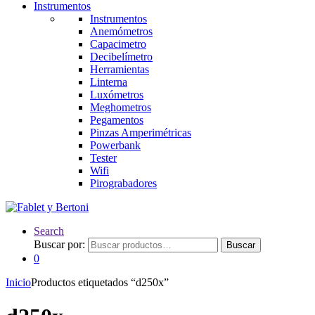
Instrumentos
Instrumentos
Anemómetros
Capacimetro
Decibelímetro
Herramientas
Linterna
Luxómetros
Meghometros
Pegamentos
Pinzas Amperimétricas
Powerbank
Tester
Wifi
Pirograbadores
Search
Buscar por:
Buscar
0
Inicio
Productos etiquetados “d250x”