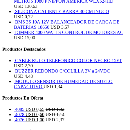
METROS 1080 P NIPPON AMERICA WEX524HD
USD
130,63
SILICONA CALIENTE BARRA 30 CM INGCO
USD
0,72
BMS 3S 10A 12V BALANCEADOR DE CARGA DE
BATERIAS 18650
USD
3,57
DIMMER 4000 WATTS CONTROL DE MOTORES AC
USD
15,00
Productos Destacados
CABLE RULO TELEFONICO COLOR NEGRO 15FT
USD
2,30
BUZZER REDONDO C/COLILLA 3V a 24VDC
USD
4,48
MODULO SENSOR DE HUMEDAD DE SUELO
CAPACITIVO
USD
1,34
Productos En Oferta
4085
USD
0,65
USD
1,32
4078
USD
0,60
USD
1,14
4076
USD
1,00
USD
2,37