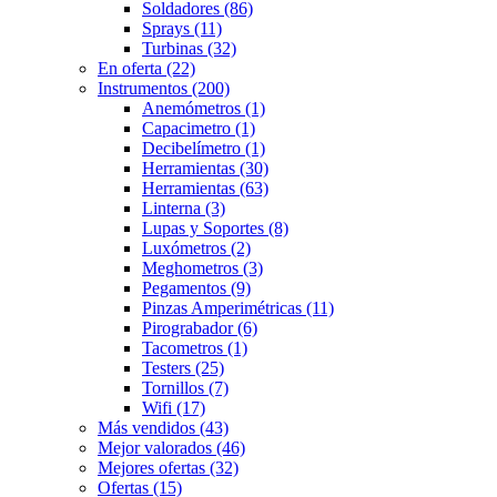
Soldadores
(86)
Sprays
(11)
Turbinas
(32)
En oferta
(22)
Instrumentos
(200)
Anemómetros
(1)
Capacimetro
(1)
Decibelímetro
(1)
Herramientas
(30)
Herramientas
(63)
Linterna
(3)
Lupas y Soportes
(8)
Luxómetros
(2)
Meghometros
(3)
Pegamentos
(9)
Pinzas Amperimétricas
(11)
Pirograbador
(6)
Tacometros
(1)
Testers
(25)
Tornillos
(7)
Wifi
(17)
Más vendidos
(43)
Mejor valorados
(46)
Mejores ofertas
(32)
Ofertas
(15)