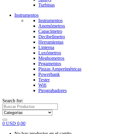
Turbinas
Instrumentos
Instrumentos
Anemómetros
Capacimetro
Decibelímetro
Herramientas
Linterna
Luxómetros
Meghometros
Pegamentos
Pinzas Amperimétricas
Powerbank
Tester
Wifi
Pirograbadores
Search for:
0
USD
0,00
No hay productos en el carrito.