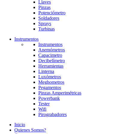
Llaves
Pinzas
Potenciómetro
Soldadores
Sprays
Turbinas
Instrumentos
Instrumentos
Anemómetros
Capacimetro
Decibelímetro
Herramientas
Linterna
Luxómetros
Meghometros
Pegamentos
Pinzas Amperimétricas
Powerbank
Tester
Wifi
Pirograbadores
Inicio
Quienes Somos?