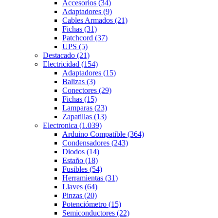
Accesorios
(34)
Adaptadores
(9)
Cables Armados
(21)
Fichas
(31)
Patchcord
(37)
UPS
(5)
Destacado
(21)
Electricidad
(154)
Adaptadores
(15)
Balizas
(3)
Conectores
(29)
Fichas
(15)
Lamparas
(23)
Zapatillas
(13)
Electronica
(1.039)
Arduino Compatible
(364)
Condensadores
(243)
Diodos
(14)
Estaño
(18)
Fusibles
(54)
Herramientas
(31)
Llaves
(64)
Pinzas
(20)
Potenciómetro
(15)
Semiconductores
(22)