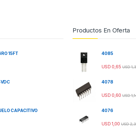
Productos En Oferta
RO 15FT
4085
USD
0,65
USD
1,
4VDC
4078
USD
0,60
USD
1,1
ELO CAPACITIVO
4076
USD
1,00
USD
2,3