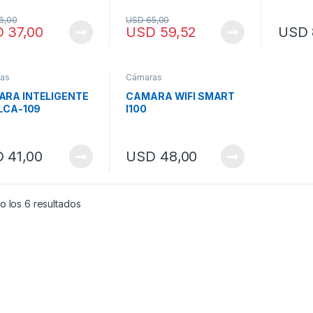
6,00
USD
65,00
D
37,00
USD
59,52
USD
as
Cámaras
RA INTELIGENTE
CAMARA WIFI SMART
 LCA-109
I100
D
41,00
USD
48,00
o los 6 resultados