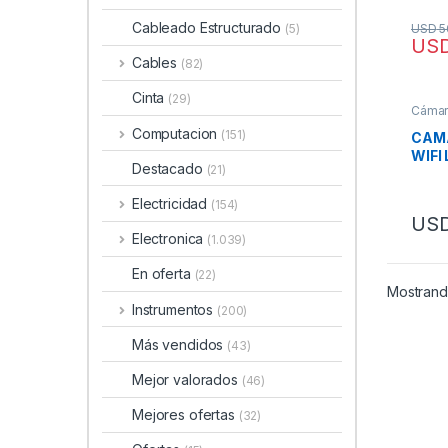
Cableado Estructurado
USD
5
(5)
US
Cables
(82)
Cinta
(29)
Cámar
Computacion
(151)
CAMA
WIFI
Destacado
(21)
Electricidad
(154)
US
Electronica
(1.039)
En oferta
(22)
Mostrand
Instrumentos
(200)
Más vendidos
(43)
Mejor valorados
(46)
Mejores ofertas
(32)