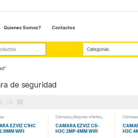
Quienes Somos?
Contactos
r:
ad”
ra de seguridad
as
Cámaras
,
Mejores ofertas
,
Cámara
Ofertas
RA EZVIZ C1HC
CAMARA EZVIZ CS-
CAMAR
2.8MM WIFI
H3C 2MP 4MM WIFI
H3C 4