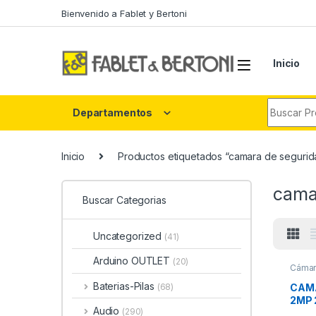
Skip to navigation
Skip to content
Bienvenido a Fablet y Bertoni
Inicio
Search fo
Departamentos
Inicio
Productos etiquetados “camara de segurid
cama
Buscar Categorias
Uncategorized
(41)
Arduino OUTLET
(20)
Cámar
Baterias-Pilas
CAMA
(68)
2MP 
Audio
(290)