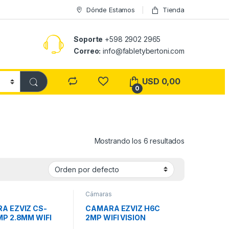
Dónde Estamos
Tienda
Soporte
+598 2902 2965
Correo:
info@fabletybertoni.com
USD
0,00
0
Mostrando los 6 resultados
s
Cámaras
A EZVIZ CS-
CAMARA EZVIZ H6C
MP 2.8MM WIFI
2MP WIFI VISION
NOCTURNA