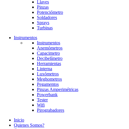
Llaves
Pinzas
Potenciómetro
Soldadores
Sprays
Turbinas
Instrumentos
Instrumentos
Anemómetros
Capacimetro
Decibelímetro
Herramientas
Linterna
Luxómetros
Meghometros
Pegamentos
Pinzas Amperimétricas
Powerbank
Tester
Wifi
Pirograbadores
Inicio
Quienes Somos?