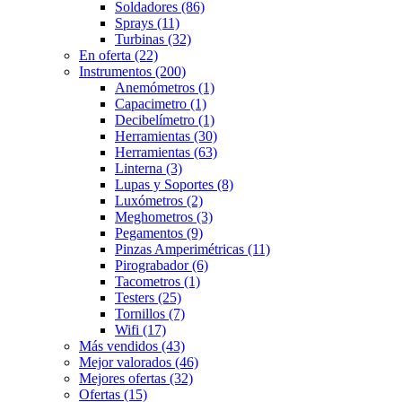
Soldadores
(86)
Sprays
(11)
Turbinas
(32)
En oferta
(22)
Instrumentos
(200)
Anemómetros
(1)
Capacimetro
(1)
Decibelímetro
(1)
Herramientas
(30)
Herramientas
(63)
Linterna
(3)
Lupas y Soportes
(8)
Luxómetros
(2)
Meghometros
(3)
Pegamentos
(9)
Pinzas Amperimétricas
(11)
Pirograbador
(6)
Tacometros
(1)
Testers
(25)
Tornillos
(7)
Wifi
(17)
Más vendidos
(43)
Mejor valorados
(46)
Mejores ofertas
(32)
Ofertas
(15)