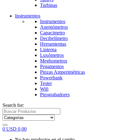
Turbinas
Instrumentos
Instrumentos
Anemómetros
Capacimetro
Decibelímetro
Herramientas
Linterna
Luxómetros
Meghometros
Pegamentos
Pinzas Amperimétricas
Powerbank
Tester
Wifi
Pirograbadores
Search for:
0
USD
0,00
No hay productos en el carrito.