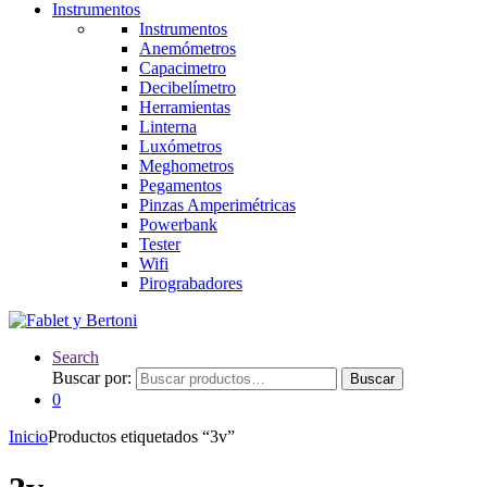
Instrumentos
Instrumentos
Anemómetros
Capacimetro
Decibelímetro
Herramientas
Linterna
Luxómetros
Meghometros
Pegamentos
Pinzas Amperimétricas
Powerbank
Tester
Wifi
Pirograbadores
Search
Buscar por:
Buscar
0
Inicio
Productos etiquetados “3v”