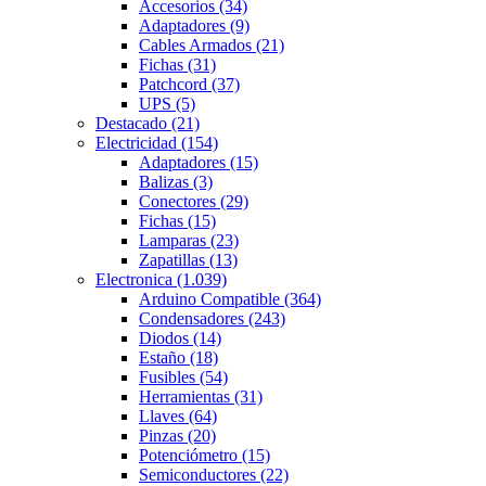
Accesorios
(34)
Adaptadores
(9)
Cables Armados
(21)
Fichas
(31)
Patchcord
(37)
UPS
(5)
Destacado
(21)
Electricidad
(154)
Adaptadores
(15)
Balizas
(3)
Conectores
(29)
Fichas
(15)
Lamparas
(23)
Zapatillas
(13)
Electronica
(1.039)
Arduino Compatible
(364)
Condensadores
(243)
Diodos
(14)
Estaño
(18)
Fusibles
(54)
Herramientas
(31)
Llaves
(64)
Pinzas
(20)
Potenciómetro
(15)
Semiconductores
(22)