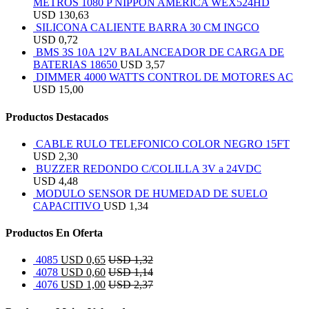
METROS 1080 P NIPPON AMERICA WEX524HD
USD
130,63
SILICONA CALIENTE BARRA 30 CM INGCO
USD
0,72
BMS 3S 10A 12V BALANCEADOR DE CARGA DE
BATERIAS 18650
USD
3,57
DIMMER 4000 WATTS CONTROL DE MOTORES AC
USD
15,00
Productos Destacados
CABLE RULO TELEFONICO COLOR NEGRO 15FT
USD
2,30
BUZZER REDONDO C/COLILLA 3V a 24VDC
USD
4,48
MODULO SENSOR DE HUMEDAD DE SUELO
CAPACITIVO
USD
1,34
Productos En Oferta
4085
USD
0,65
USD
1,32
4078
USD
0,60
USD
1,14
4076
USD
1,00
USD
2,37