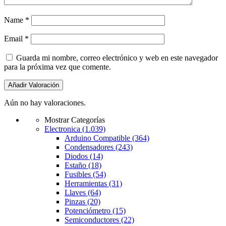
Name
*
Email
*
Guarda mi nombre, correo electrónico y web en este navegador
para la próxima vez que comente.
Aún no hay valoraciones.
Mostrar Categorías
Electronica
(1.039)
Arduino Compatible
(364)
Condensadores
(243)
Diodos
(14)
Estaño
(18)
Fusibles
(54)
Herramientas
(31)
Llaves
(64)
Pinzas
(20)
Potenciómetro
(15)
Semiconductores
(22)