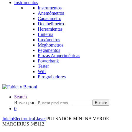
Instrumentos
Instrumentos
Anemómetros
Capacimetro
Decibelímetro
Herramientas
Linterna
Luxómetros
Meghometros
Pegamentos
Pinzas Amperimétricas
Powerbank
Tester
Wifi
Pirograbadores
Search
Buscar por:
Buscar
0
Inicio
Electronica
Llaves
PULSADOR MINI NA VERDE
MARGIRIUS 345112