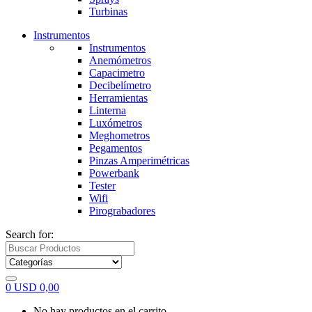
Turbinas
Instrumentos
Instrumentos
Anemómetros
Capacimetro
Decibelímetro
Herramientas
Linterna
Luxómetros
Meghometros
Pegamentos
Pinzas Amperimétricas
Powerbank
Tester
Wifi
Pirograbadores
Search for:
0
USD
0,00
No hay productos en el carrito.