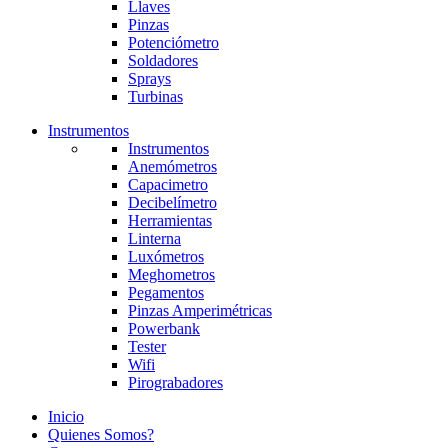
Llaves
Pinzas
Potenciómetro
Soldadores
Sprays
Turbinas
Instrumentos
Instrumentos
Anemómetros
Capacimetro
Decibelímetro
Herramientas
Linterna
Luxómetros
Meghometros
Pegamentos
Pinzas Amperimétricas
Powerbank
Tester
Wifi
Pirograbadores
Inicio
Quienes Somos?