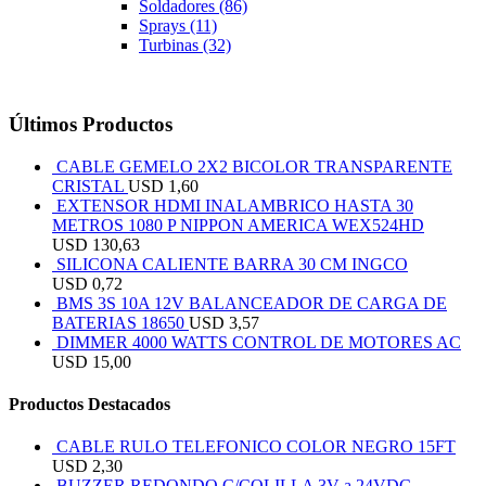
Soldadores
(86)
Sprays
(11)
Turbinas
(32)
Últimos Productos
CABLE GEMELO 2X2 BICOLOR TRANSPARENTE
CRISTAL
USD
1,60
EXTENSOR HDMI INALAMBRICO HASTA 30
METROS 1080 P NIPPON AMERICA WEX524HD
USD
130,63
SILICONA CALIENTE BARRA 30 CM INGCO
USD
0,72
BMS 3S 10A 12V BALANCEADOR DE CARGA DE
BATERIAS 18650
USD
3,57
DIMMER 4000 WATTS CONTROL DE MOTORES AC
USD
15,00
Productos Destacados
CABLE RULO TELEFONICO COLOR NEGRO 15FT
USD
2,30
BUZZER REDONDO C/COLILLA 3V a 24VDC