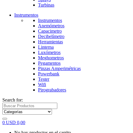
Turbinas
Instrumentos
Instrumentos
Anemómetros
Capacimetro
Decibelímetro
Herramientas
Linterna
Luxómetros
Meghometros
Pegamentos
Pinzas Amperimétricas
Powerbank
Tester
Wifi
Pirograbadores
Search for:
0
USD
0,00
No hay productos en el carrito.