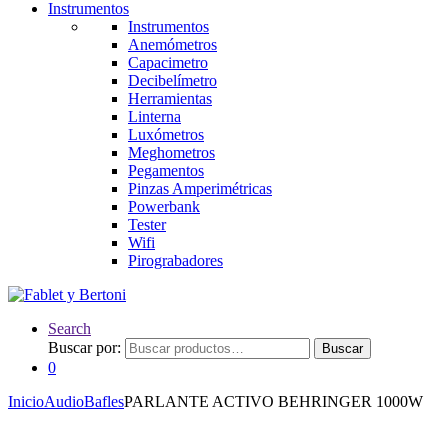
Instrumentos
Instrumentos
Anemómetros
Capacimetro
Decibelímetro
Herramientas
Linterna
Luxómetros
Meghometros
Pegamentos
Pinzas Amperimétricas
Powerbank
Tester
Wifi
Pirograbadores
Search
Buscar por:
Buscar
0
Inicio
Audio
Bafles
PARLANTE ACTIVO BEHRINGER 1000W