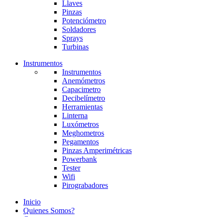
Llaves
Pinzas
Potenciómetro
Soldadores
Sprays
Turbinas
Instrumentos
Instrumentos
Anemómetros
Capacimetro
Decibelímetro
Herramientas
Linterna
Luxómetros
Meghometros
Pegamentos
Pinzas Amperimétricas
Powerbank
Tester
Wifi
Pirograbadores
Inicio
Quienes Somos?