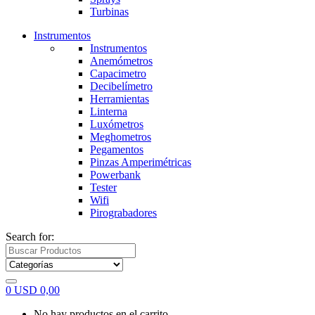
Turbinas
Instrumentos
Instrumentos
Anemómetros
Capacimetro
Decibelímetro
Herramientas
Linterna
Luxómetros
Meghometros
Pegamentos
Pinzas Amperimétricas
Powerbank
Tester
Wifi
Pirograbadores
Search for:
0
USD
0,00
No hay productos en el carrito.