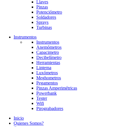
Llaves
Pinzas
Potenciómetro
Soldadores
Sprays
Turbinas
Instrumentos
Instrumentos
Anemómetros
Capacimetro
Decibelímetro
Herramientas
Linterna
Luxómetros
Meghometros
Pegamentos
Pinzas Amperimétricas
Powerbank
Tester
Wifi
Pirograbadores
Inicio
Quienes Somos?