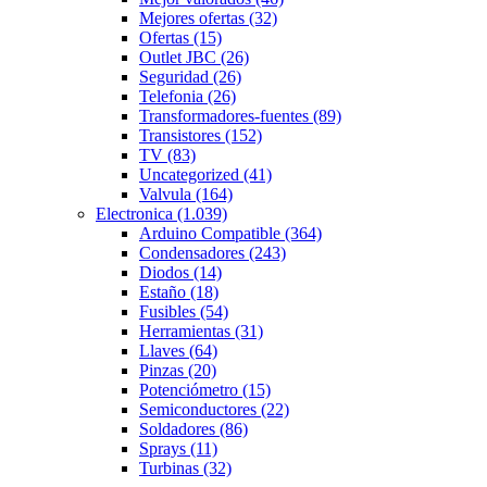
Mejores ofertas
(32)
Ofertas
(15)
Outlet JBC
(26)
Seguridad
(26)
Telefonia
(26)
Transformadores-fuentes
(89)
Transistores
(152)
TV
(83)
Uncategorized
(41)
Valvula
(164)
Electronica
(1.039)
Arduino Compatible
(364)
Condensadores
(243)
Diodos
(14)
Estaño
(18)
Fusibles
(54)
Herramientas
(31)
Llaves
(64)
Pinzas
(20)
Potenciómetro
(15)
Semiconductores
(22)
Soldadores
(86)
Sprays
(11)
Turbinas
(32)