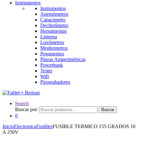
Instrumentos
Instrumentos
Anemómetros
Capacimetro
Decibelímetro
Herramientas
Linterna
Luxómetros
Meghometros
Pegamentos
Pinzas Amperimétricas
Powerbank
Tester
Wifi
Pirograbadores
Search
Buscar por:
Buscar
0
Inicio
Electronica
Fusibles
FUSIBLE TERMICO 155 GRADOS 10
A 250V