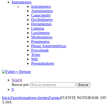
Instrumentos
Instrumentos
Anemómetros
Capacimetro
Decibelímetro
Herramientas
Linterna
Luxómetros
Meghometros
Pegamentos
Pinzas Amperimétricas
Powerbank
Tester
Wifi
Pirograbadores
Search
Buscar por:
Buscar
0
Inicio
Transformadores-fuentes
Fuentes
FUENTE NOTEBOOK 19V
3.34A