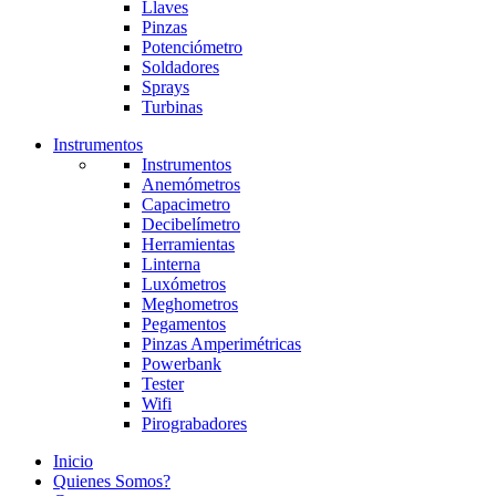
Llaves
Pinzas
Potenciómetro
Soldadores
Sprays
Turbinas
Instrumentos
Instrumentos
Anemómetros
Capacimetro
Decibelímetro
Herramientas
Linterna
Luxómetros
Meghometros
Pegamentos
Pinzas Amperimétricas
Powerbank
Tester
Wifi
Pirograbadores
Inicio
Quienes Somos?