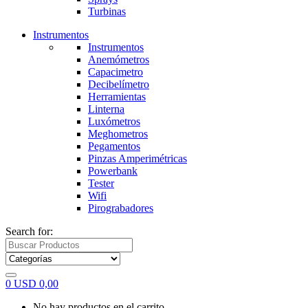
Turbinas
Instrumentos
Instrumentos
Anemómetros
Capacimetro
Decibelímetro
Herramientas
Linterna
Luxómetros
Meghometros
Pegamentos
Pinzas Amperimétricas
Powerbank
Tester
Wifi
Pirograbadores
Search for:
0
USD
0,00
No hay productos en el carrito.