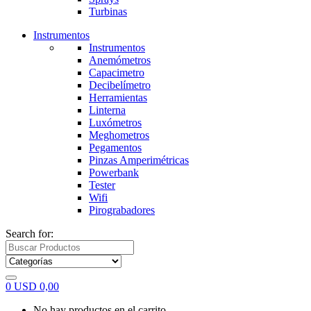
Turbinas
Instrumentos
Instrumentos
Anemómetros
Capacimetro
Decibelímetro
Herramientas
Linterna
Luxómetros
Meghometros
Pegamentos
Pinzas Amperimétricas
Powerbank
Tester
Wifi
Pirograbadores
Search for:
0
USD
0,00
No hay productos en el carrito.