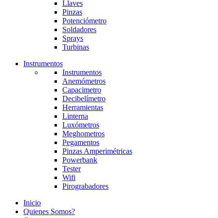
Llaves
Pinzas
Potenciómetro
Soldadores
Sprays
Turbinas
Instrumentos
Instrumentos
Anemómetros
Capacimetro
Decibelímetro
Herramientas
Linterna
Luxómetros
Meghometros
Pegamentos
Pinzas Amperimétricas
Powerbank
Tester
Wifi
Pirograbadores
Inicio
Quienes Somos?