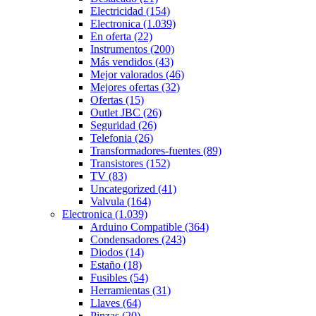
Electricidad
(154)
Electronica
(1.039)
En oferta
(22)
Instrumentos
(200)
Más vendidos
(43)
Mejor valorados
(46)
Mejores ofertas
(32)
Ofertas
(15)
Outlet JBC
(26)
Seguridad
(26)
Telefonia
(26)
Transformadores-fuentes
(89)
Transistores
(152)
TV
(83)
Uncategorized
(41)
Valvula
(164)
Electronica
(1.039)
Arduino Compatible
(364)
Condensadores
(243)
Diodos
(14)
Estaño
(18)
Fusibles
(54)
Herramientas
(31)
Llaves
(64)
Pinzas
(20)