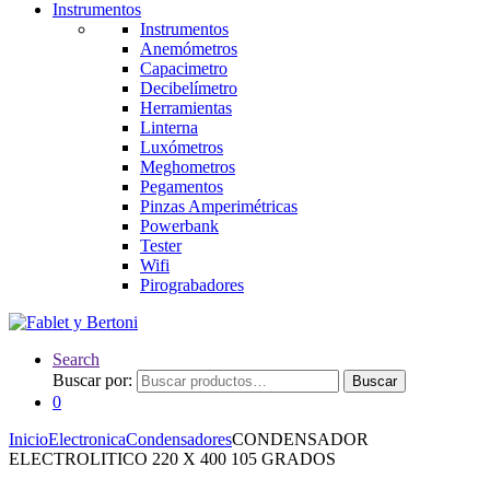
Instrumentos
Instrumentos
Anemómetros
Capacimetro
Decibelímetro
Herramientas
Linterna
Luxómetros
Meghometros
Pegamentos
Pinzas Amperimétricas
Powerbank
Tester
Wifi
Pirograbadores
Search
Buscar por:
Buscar
0
Inicio
Electronica
Condensadores
CONDENSADOR
ELECTROLITICO 220 X 400 105 GRADOS