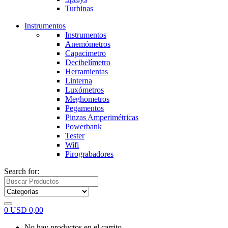
Turbinas
Instrumentos
Instrumentos
Anemómetros
Capacimetro
Decibelímetro
Herramientas
Linterna
Luxómetros
Meghometros
Pegamentos
Pinzas Amperimétricas
Powerbank
Tester
Wifi
Pirograbadores
Search for:
0
USD
0,00
No hay productos en el carrito.