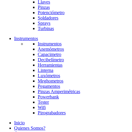
Llaves
Pinzas
Potenciómetro
Soldadores
Sprays
Turbinas
Instrumentos
Instrumentos
Anemómetros
Capacimetro
Decibelímetro
Herramientas
Linterna
Luxómetros
Meghometros
Pegamentos
Pinzas Amperimétricas
Powerbank
Tester
Wifi
Pirograbadores
Inicio
Quienes Somos?