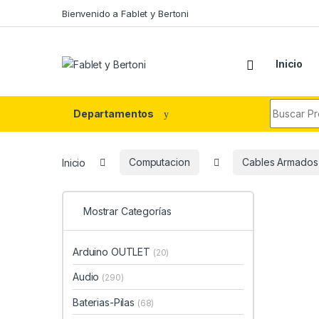
Skip to navigation
Skip to content
Bienvenido a Fablet y Bertoni
Inicio
Search fo
Departamentos
Inicio
Computacion
Cables Armados
Mostrar Categorías
Arduino OUTLET
(20)
Audio
(290)
Baterias-Pilas
(68)