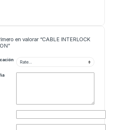
primero en valorar “CABLE INTERLOCK
PON”
icación
ña