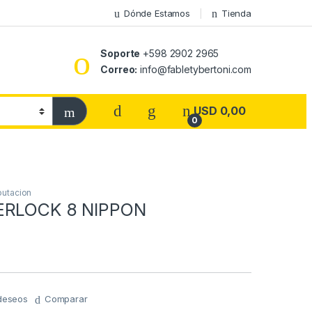
Dónde Estamos
Tienda
Soporte
+598 2902 2965
Correo:
info@fabletybertoni.com
USD
0,00
0
utacion
ERLOCK 8 NIPPON
 deseos
Comparar