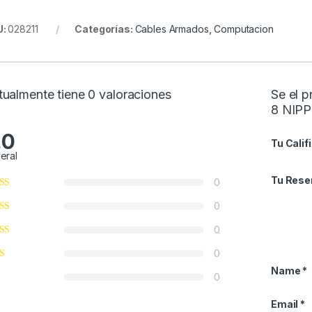
U:
028211
Categorías:
Cables Armados
,
Computacion
tualmente tiene 0 valoraciones
Se el 
8 NIP
.0
Tu Calif
eral
Tu Rese
0
0
0
0
Name
*
0
Email
*