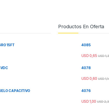
Productos En Oferta
RO 15FT
4085
USD
0,65
USD
1,
4VDC
4078
USD
0,60
USD
1,1
ELO CAPACITIVO
4076
USD
1,00
USD
2,3