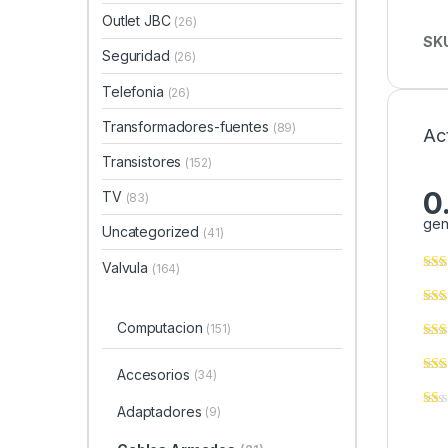
Outlet JBC
(26)
SK
Seguridad
(26)
Telefonia
(26)
Transformadores-fuentes
(89)
Ac
Transistores
(152)
0
TV
(83)
gen
Uncategorized
(41)
Valvula
(164)
Computacion
(151)
Accesorios
(34)
Adaptadores
(9)